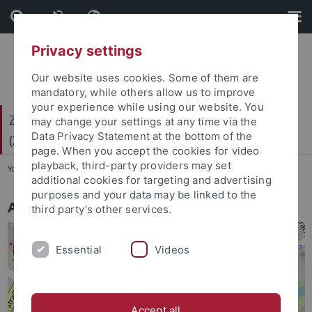
Skip
Skip
to
to
content
footer
Privacy settings
Our website uses cookies. Some of them are
mandatory, while others allow us to improve
your experience while using our website. You
Zentrum für Gender- und Diversitätsforschung
may change your settings at any time via the
Data Privacy Statement at the bottom of the
(ZGD)
page. When you accept the cookies for video
playback, third-party providers may set
You are here:
Startseite
...
Anfahrt
additional cookies for targeting and advertising
purposes and your data may be linked to the
Anfahrt
third party’s other services.
Essential
Videos
Accept all