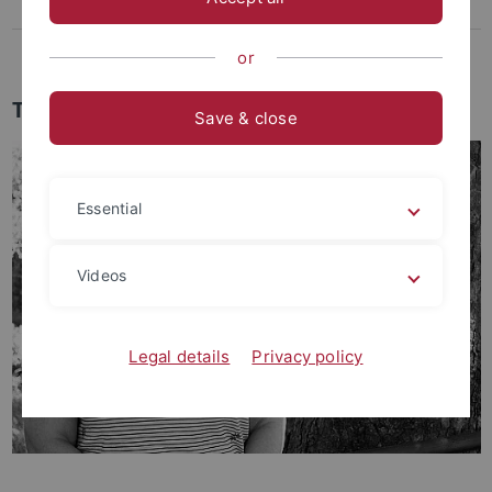
Davina Höll
Lina-Camille Petry
or
Team
Save & close
Essential
Videos
Legal details
Privacy policy