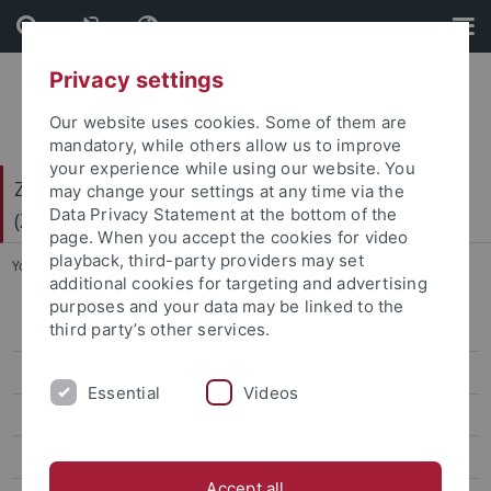
Skip
Skip
to
to
content
footer
Privacy settings
Our website uses cookies. Some of them are
mandatory, while others allow us to improve
your experience while using our website. You
Zentrum für Gender- und Diversitätsforschung
may change your settings at any time via the
Data Privacy Statement at the bottom of the
(ZGD)
page. When you accept the cookies for video
playback, third-party providers may set
You are here:
Startseite
...
Team
additional cookies for targeting and advertising
purposes and your data may be linked to the
third party’s other services.
Ingrid Hotz-Davies
Marion Müller
Essential
Videos
Regina Ammicht Quinn
Gero Bauer
Accept all