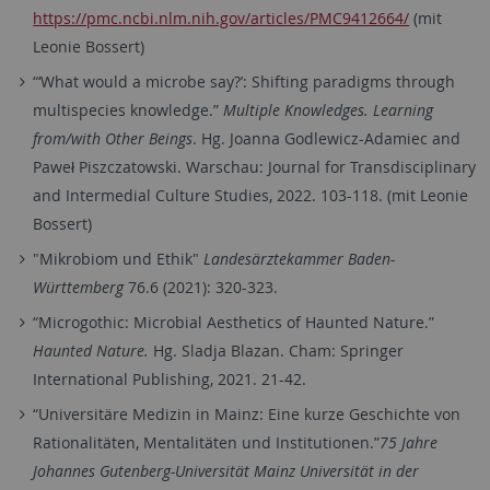
https://pmc.ncbi.nlm.nih.gov/articles/PMC9412664/
(mit
Leonie Bossert)
“‘What would a microbe say?’: Shifting paradigms through
multispecies knowledge.”
Multiple Knowledges. Learning
from/with Other Beings
. Hg. Joanna Godlewicz-Adamiec and
Paweł Piszczatowski. Warschau: Journal for Transdisciplinary
and Intermedial Culture Studies, 2022. 103-118. (mit Leonie
Bossert)
"Mikrobiom und Ethik"
Landesärztekammer Baden-
Württemberg
76.6 (2021): 320-323.
“Microgothic: Microbial Aesthetics of Haunted Nature.”
Haunted Nature.
Hg. Sladja Blazan. Cham: Springer
International Publishing, 2021. 21-42.
“Universitäre Medizin in Mainz: Eine kurze Geschichte von
Rationalitäten, Mentalitäten und Institutionen.”
75 Jahre
Johannes Gutenberg-Universität Mainz Universität in der