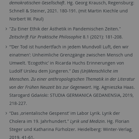
demokratischen Gesellschaft
. Hg. Georg Krausch, Regensburg:
Schnell & Steiner, 2021. 180-191. (mit Martin Kiechle und
Norbert W. Paul)
"Zu Einer Ethik der Ästhetik in Pandemischen Zeiten."
Zeitschrift Für Praktische Philosophie
8.1 (2021): 181-208.
“‘Der Tod ist hundertfach in jedem Mundvoll Luft, den wir
einatmen’: Unheimliche Grenzgänge zwischen Mensch und
Umwelt. ‘Ecogothic’ in Ricarda Huchs Erinnerungen von
Ludolf Ursleu dem Jüngeren.”
Das (Un)Menschliche im
Menschen. Zu einer anthropologischen Thematik in der Literatur
von der Frühen Neuzeit bis zur Gegenwart
. Hg. Agnieszka Haas.
Starogard Gdański: STUDIA GERMANICA GEDANENSIA, 2019,
218-227.
“Das ‚orientalische Gespenst’ im Labor Lyrik. Lyrik der
Cholera im 19. Jahrhundert.”
Lyrik und Medizin
. Hg. Florian
Steger und Katharina Fürholzer. Heidelberg: Winter-Verlag,
2019. 41-61.