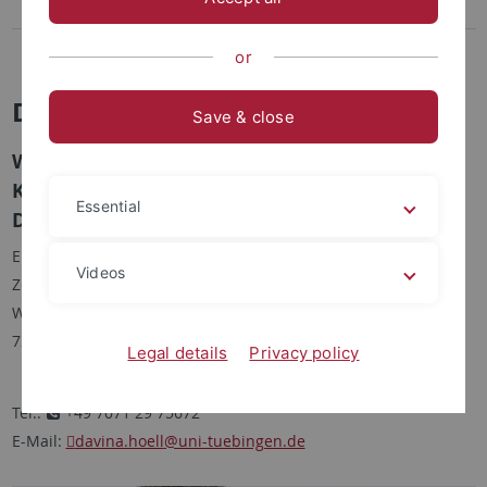
Davina Höll
Lina-Camille Petry
or
Dr. Davina Höll
Save & close
Wissenschaftliche Mitarbeiterin;
Koordinatorin Zertifikat "Gender und
Essential
Diversität"
Eberhard Karls Universität Tübingen
Videos
Zentrum für Gender- und Diversitätsforschung
Wilhelmstr. 56 (Lothar-Meyer-Bau), Zimmer 122b
72074 Tübingen
Legal details
Privacy policy
Tel.:
+49 7071 29 75672
E-Mail:
davina.hoell
@uni-tuebingen.de