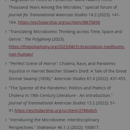
Thousand Years Among the Microbes." special forum of
Journal for Transnational American Studies
14.2 (2023): 141-
164.
https://escholarship.org/uc/item/98t70856
"Translating Microbiomic Thinking across Time, Space and
Genre."
The Polyphony
(2023).
https://thepolyphony.org/2023/08/31/translation-medhums-
non-human/
"‘Perfect Scene of Horror’: Cholera, Race, and Pandemic
Injustice in Harriet Beecher Stowe’s Dred: A Tale of the Great
Dismal Swamp (1856)."
American Studies
67.4 (2022): 437-455.
"The Specter of the Pandemic: Politics and Poetics of
Cholera in 19th-Century Literature - An Introduction."
Journal of Transnational American Studies
13.2 (2022): 51-
91.
https://escholarship.org/uc/item/2766x0ch
"Introducing the Microbiome: Interdisciplinary
Perspectives."
Endeavour
46.1-2 (2022): 100817.