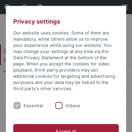
Skip
Skip
to
to
content
footer
Privacy settings
Our website uses cookies. Some of them are
mandatory, while others allow us to improve
your experience while using our website. You
Zentrum für Gender- und Diversitätsforschung
may change your settings at any time via the
Data Privacy Statement at the bottom of the
(ZGD)
page. When you accept the cookies for video
playback, third-party providers may set
You are here:
Startseite
...
Davina Höll
additional cookies for targeting and advertising
purposes and your data may be linked to the
third party’s other services.
Ingrid Hotz-Davies
Marion Müller
Essential
Videos
Regina Ammicht Quinn
Gero Bauer
Accept all