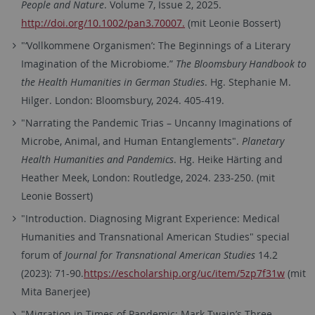
People and Nature
. Volume 7, Issue 2, 2025.
http://doi.org/10.1002/pan3.70007.
(mit Leonie Bossert)
"‘Vollkommene Organismen’: The Beginnings of a Literary
Imagination of the Microbiome.”
The Bloomsbury Handbook to
the Health Humanities in German Studies
. Hg. Stephanie M.
Hilger. London: Bloomsbury, 2024. 405-419.
"Narrating the Pandemic Trias – Uncanny Imaginations of
Microbe, Animal, and Human Entanglements".
Planetary
Health Humanities and Pandemics
. Hg. Heike Härting and
Heather Meek, London: Routledge, 2024. 233-250. (mit
Leonie Bossert)
"Introduction. Diagnosing Migrant Experience: Medical
Humanities and Transnational American Studies" special
forum of
Journal for Transnational American Studies
14.2
(2023): 71-90.
https://escholarship.org/uc/item/5zp7f31w
(mit
Mita Banerjee)
"Migration in Times of Pandemic: Mark Twain’s Three