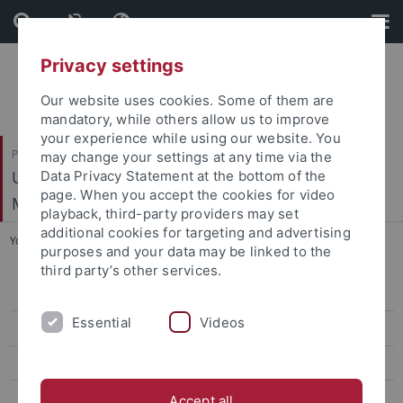
Skip
Skip
to
to
content
footer
Privacy settings
Our website uses cookies. Some of them are
mandatory, while others allow us to improve
your experience while using our website. You
Philosophische Fakultät
may change your settings at any time via the
Ur- und Frühgeschichte und Archäologie des
Data Privacy Statement at the bottom of the
page. When you accept the cookies for video
Mittelalters
playback, third-party providers may set
additional cookies for targeting and advertising
You are here:
Startseite
...
Taš bair
purposes and your data may be linked to the
third party’s other services.
Mitarbeiter
Essential
Videos
Forschungsprojekte
Exkursionen
Abschlussarbeiten
Accept all