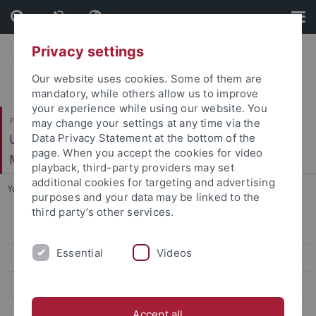
Skip
Skip
to
to
content
footer
Privacy settings
Our website uses cookies. Some of them are
mandatory, while others allow us to improve
your experience while using our website. You
Philosophische Fakultät
may change your settings at any time via the
Ur- und Frühgeschichte und Archäologie des
Data Privacy Statement at the bottom of the
page. When you accept the cookies for video
Mittelalters
playback, third-party providers may set
additional cookies for targeting and advertising
You are here:
Startseite
...
Taš bair
purposes and your data may be linked to the
third party’s other services.
Mitarbeiter
Essential
Videos
Forschungsprojekte
Exkursionen
Abschlussarbeiten
Accept all