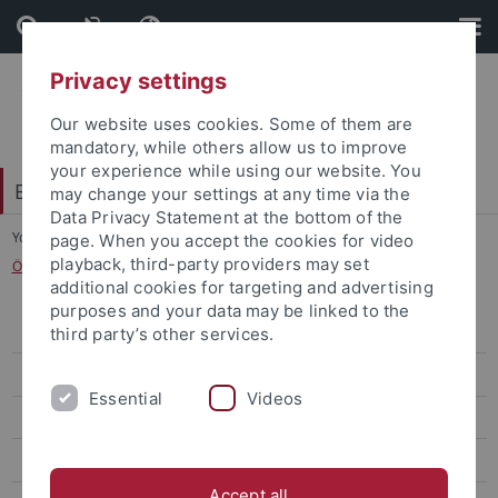
Skip
Skip
to
to
content
footer
Privacy settings
Our website uses cookies. Some of them are
mandatory, while others allow us to improve
your experience while using our website. You
Exzellenzstrategie
may change your settings at any time via the
Data Privacy Statement at the bottom of the
You are here:
Startseite
...
page. When you accept the cookies for video
playback, third-party providers may set
Ökologische Entwicklung Gipsbruch Entringen/Breitenholz
additional cookies for targeting and advertising
purposes and your data may be linked to the
Personalisierte Medizin
third party’s other services.
Medizintechnik
Essential
Videos
Umweltsysteme
Forschung (Themen)
Accept all