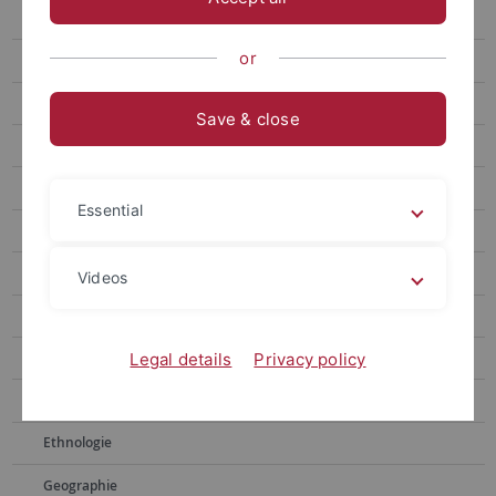
Alte Geschichte
or
Alter Orient
Anglistik, Amerikanistik
Save & close
Astronomie
Bibliothekswissenschaft, Archivwesen
Essential
Biochemie
Biologie
Videos
Chemie
Empirische Kulturwissenschaft
Legal details
Privacy policy
Erziehungswissenschaft
Ethnologie
Geographie