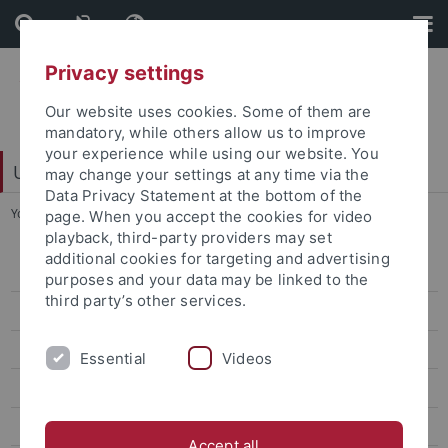
Skip
Skip
to
to
content
footer
Privacy settings
Our website uses cookies. Some of them are
mandatory, while others allow us to improve
your experience while using our website. You
Universitätsbibliothek
may change your settings at any time via the
Data Privacy Statement at the bottom of the
You are here:
Startseite
...
Zahnmedizin
page. When you accept the cookies for video
playback, third-party providers may set
additional cookies for targeting and advertising
Fachgebiete
purposes and your data may be linked to the
third party’s other services.
Ägyptologie
Allgemeine Rhetorik
Essential
Videos
Allgemeine u. vergleichende Literaturwissenschaft
Allgemeine u. vergleichende Sprachwissenschaft
Accept all