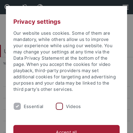
Skip
Skip
to
to
content
footer
Privacy settings
Our website uses cookies. Some of them are
mandatory, while others allow us to improve
your experience while using our website. You
Universitätsbibliothek
may change your settings at any time via the
Data Privacy Statement at the bottom of the
You are here:
Startseite
...
Empirische Kulturwissenschaft
page. When you accept the cookies for video
playback, third-party providers may set
additional cookies for targeting and advertising
Fachgebiete
purposes and your data may be linked to the
third party’s other services.
Ägyptologie
Allgemeine Rhetorik
Essential
Videos
Allgemeine u. vergleichende Literaturwissenschaft
Allgemeine u. vergleichende Sprachwissenschaft
Accept all