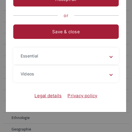
Alte Geschichte
or
Alter Orient
Anglistik, Amerikanistik
Save & close
Astronomie
Bibliothekswissenschaft, Archivwesen
Essential
Biochemie
Biologie
Videos
Chemie
Empirische Kulturwissenschaft
Legal details
Privacy policy
Erziehungswissenschaft
Ethnologie
Geographie