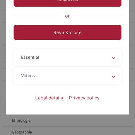
Alte Geschichte
or
Alter Orient
Anglistik, Amerikanistik
Save & close
Astronomie
Bibliothekswissenschaft, Archivwesen
Essential
Biochemie
Biologie
Videos
Chemie
Empirische Kulturwissenschaft
Legal details
Privacy policy
Erziehungswissenschaft
Ethnologie
Geographie