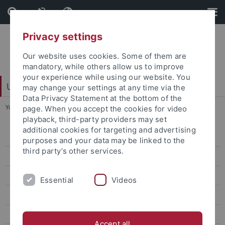
Skip
Skip
to
to
content
footer
Privacy settings
Our website uses cookies. Some of them are
mandatory, while others allow us to improve
your experience while using our website. You
Universitätsbibliothek
may change your settings at any time via the
Data Privacy Statement at the bottom of the
You are here:
Startseite
...
Religionswissenschaft*
page. When you accept the cookies for video
playback, third-party providers may set
additional cookies for targeting and advertising
Fachgebiete
purposes and your data may be linked to the
third party’s other services.
Ägyptologie
Allgemeine Rhetorik
Essential
Videos
Allgemeine u. vergleichende Literaturwissenschaft
Allgemeine u. vergleichende Sprachwissenschaft
Accept all