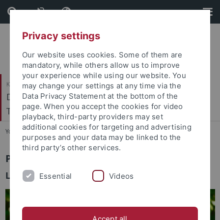
Skip
Skip
to
to
content
footer
Privacy settings
Our website uses cookies. Some of them are
mandatory, while others allow us to improve
your experience while using our website. You
Katholisch-Theologische Fakultät
may change your settings at any time via the
Dogmatik, Dogmengeschichte und Ökumenische
Data Privacy Statement at the bottom of the
page. When you accept the cookies for video
Theologie
playback, third-party providers may set
additional cookies for targeting and advertising
You are here:
Startseite
...
Team
purposes and your data may be linked to the
third party’s other services.
Prof. Dr. Johanna Rahner
Lehrstuhlinhaberin
Essential
Videos
Accept all