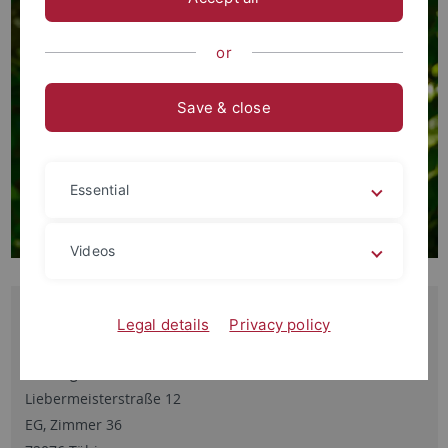
or
Save & close
Essential
Videos
Kontakt
Legal details
Privacy policy
Besucheradresse:
Theologicum
Liebermeisterstraße 12
EG, Zimmer 36