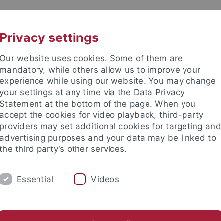
UNI A-Z
KONTAKT
Privacy settings
Our website uses cookies. Some of them are
mandatory, while others allow us to improve your
experience while using our website. You may change
your settings at any time via the Data Privacy
Statement at the bottom of the page. When you
accept the cookies for video playback, third-party
und Archäologie des Mittelalte
providers may set additional cookies for targeting and
advertising purposes and your data may be linked to
the third party’s other services.
Essential
Videos
UNGEN
AKTUELLES
ter
NWA
Archäometrie