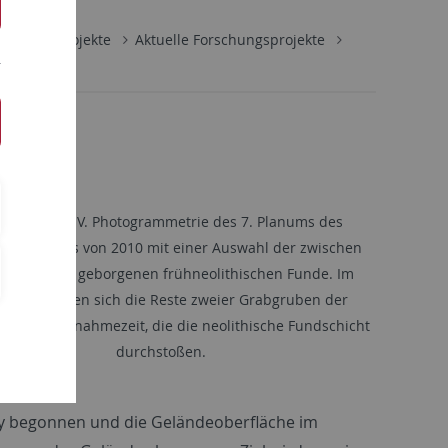
rschungsprojekte
Aktuelle Forschungsprojekte
cova pusta IV. Photogrammetrie des 7. Planums des
geschnittes von 2010 mit einer Auswahl der zwischen
um 6 und 7 geborgenen frühneolithischen Funde. Im
den befinden sich die Reste zweier Grabgruben der
schen Landnahmezeit, die die neolithische Fundschicht
durchstoßen.
ey begonnen und die Geländeoberfläche im