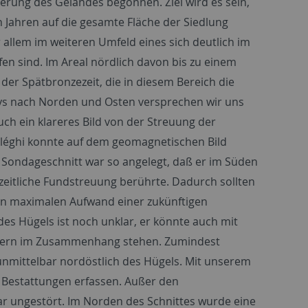
erung des Geländes begonnen. Ziel wird es sein,
ahren auf die gesamte Fläche der Siedlung
allem im weiteren Umfeld eines sich deutlich im
n sind. Im Areal nördlich davon bis zu einem
der Spätbronzezeit, die in diesem Bereich die
eys nach Norden und Osten versprechen wir uns
ch ein klareres Bild von der Streuung der
sléghi konnte auf dem geomagnetischen Bild
 Sondageschnitt war so angelegt, daß er im Süden
zeitliche Fundstreuung berührte. Dadurch sollten
en maximalen Aufwand einer zukünftigen
es Hügels ist noch unklar, er könnte auch mit
räbern im Zusammenhang stehen. Zumindest
nmittelbar nordöstlich des Hügels. Mit unserem
n Bestattungen erfassen. Außer den
bar ungestört. Im Norden des Schnittes wurde eine