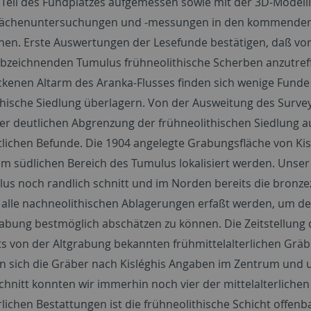
 Teil des Fundplatzes aufgemessen sowie mit der 3D-Modelli
lächenuntersuchungen und -messungen in den kommenden J
en. Erste Auswertungen der Lesefunde bestätigen, daß vor 
bzeichnenden Tumulus frühneolithische Scherben anzutreffe
ckenen Altarm des Aranka-Flusses finden sich wenige Funde 
thische Siedlung überlagern. Von der Ausweitung des Surv
er deutlichen Abgrenzung der frühneolithischen Siedlung au
tlichen Befunde. Die 1904 angelegte Grabungsfläche von Ki
im südlichen Bereich des Tumulus lokalisiert werden. Unser
us noch randlich schnitt und im Norden bereits die bronze
 alle nachneolithischen Ablagerungen erfaßt werden, um d
abung bestmöglich abschätzen zu können. Die Zeitstellung d
ts von der Altgrabung bekannten frühmittelalterlichen G
n sich die Gräber nach Kisléghis Angaben im Zentrum und u
hnitt konnten wir immerhin noch vier der mittelalterliche
rlichen Bestattungen ist die frühneolithische Schicht offen