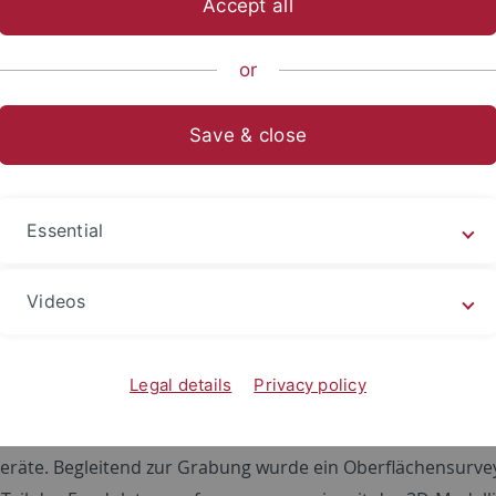
Accept all
ische Fakultät
...
Abteilungen
Jüngere Urgeschichte
Fo
or
Save & close
chungen im Sommer 2010
bungen auf der Bucova pusta IV fanden im
Essential
10 statt. Seit den Grabungen Kisléghis sind an
Bu
atz weitere frühneolithische Funde zu Tage
Sonda
Videos
Plan
 die in einer kleinen heimatkundlichen Sammlung
Nor
ii Vechi aufbewahrt werden. Durch eine erste
ungari
gsgrabung auf 3x5m Fläche konnten wir weitere
Legal details
Privacy policy
gen, die diesem Material entsprechen. Unter den
eborgenen Silexgeräten finden sich allein zwei
eräte. Begleitend zur Grabung wurde ein Oberflächensurv