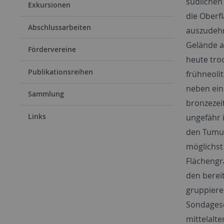
südlichen
Exkursionen
die Oberf
Abschlussarbeiten
auszudehn
Gelände a
Fördervereine
heute tro
Publikationsreihen
frühneoli
neben ein
Sammlung
bronzezei
Links
ungefähr 
den Tumul
möglichst
Flächengr
den berei
gruppiere
Sondagesc
mittelalte