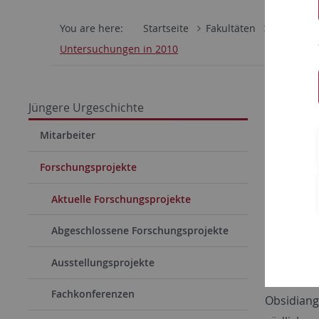
You are here:
Startseite
Fakultäten
Philosoph
Untersuchungen in 2010
Fors
Jüngere Urgeschichte
Erste Gra
Mitarbeiter
Sommer 20
Forschungsprojekte
diesem Pl
getreten,
Aktuelle Forschungsprojekte
in Dudeşt
Abgeschlossene Forschungsprojekte
Sondierun
Funde ber
Ausstellungsprojekte
von uns g
Fachkonferenzen
Obsidiang