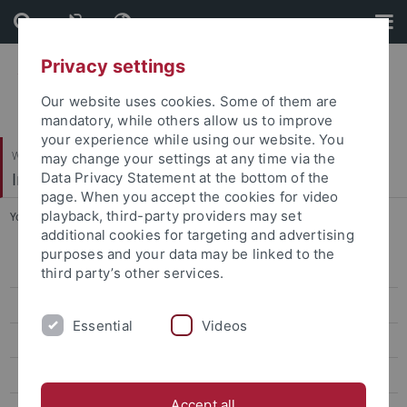
Skip
Skip
to
to
content
footer
Privacy settings
Our website uses cookies. Some of them are
mandatory, while others allow us to improve
your experience while using our website. You
Wirtschafts- und Sozialwissenschaftliche Fakultät
may change your settings at any time via the
Institut für Politikwissenschaft
Data Privacy Statement at the bottom of the
page. When you accept the cookies for video
playback, third-party providers may set
You are here:
Startseite
...
CV Prof. Tremmel
additional cookies for targeting and advertising
purposes and your data may be linked to the
Zur Person von apl. Professor Dr. Dr. Jörg Tremmel
third party’s other services.
CV Prof. Tremmel
Essential
Videos
Wissenschaftliche Monographien
Sammelbände
Accept all