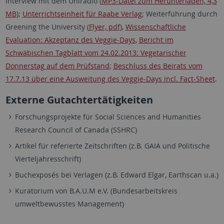
Interview mit dem Uniradio (
MP3-Datei zum Herunterladen, 4,3
MB
);
Unterrichtseinheit für Raabe Verlag
; Weiterführung durch
Greening the University (
Flyer, pdf
),
Wissenschaftliche
Evaluation: Akzeptanz des Veggie-Days
,
Bericht im
Schwäbischen Tagblatt vom 24.02.2013: Vegetarischer
Donnerstag auf dem Prüfstand
;
Beschluss des Beirats vom
17.7.13 über eine Ausweitung des Veggie-Days incl. Fact-Sheet
.
Externe Gutachtertätigkeiten
Forschungsprojekte für Social Sciences and Humanities
Research Council of Canada (SSHRC)
Artikel für referierte Zeitschriften (z.B. GAIA und Politische
Vierteljahresschrift)
Buchexposés bei Verlagen (z.B. Edward Elgar, Earthscan u.a.)
Kuratorium von B.A.U.M e.V. (Bundesarbeitskreis
umweltbewusstes Management)