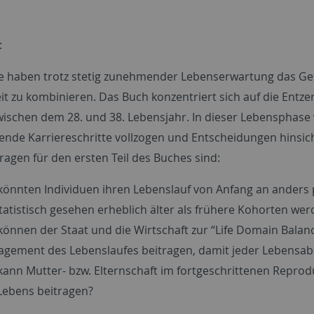
:
te haben trotz stetig zunehmender Lebenserwartung das Gefüh
eit zu kombinieren. Das Buch konzentriert sich auf die Ent
zwischen dem 28. und 38. Lebensjahr. In dieser Lebensphas
ende Karriereschritte vollzogen und Entscheidungen hinsich
ragen für den ersten Teil des Buches sind:
könnten Individuen ihren Lebenslauf von Anfang an anders p
statistisch gesehen erheblich älter als frühere Kohorten we
können der Staat und die Wirtschaft zur “Life Domain Balan
gement des Lebenslaufes beitragen, damit jeder Lebensabs
kann Mutter- bzw. Elternschaft im fortgeschrittenen Repro
Lebens beitragen?