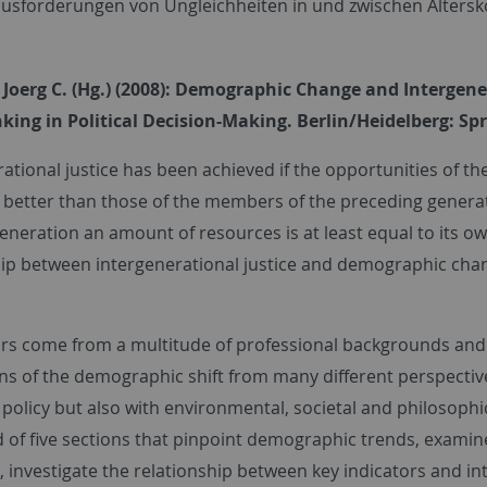
usforderungen von Ungleichheiten in und zwischen Altersk
Joerg C. (Hg.) (2008): Demographic Change and Intergene
king in Political Decision-Making. Berlin/Heidelberg: Spri
ational justice has been achieved if the opportunities of the
 better than those of the members of the preceding generati
generation an amount of resources is at least equal to its 
ip between intergenerational justice and demographic change
.
rs come from a multitude of professional backgrounds and fr
ns of the demographic shift from many different perspective
policy but also with environmental, societal and philosoph
of five sections that pinpoint demographic trends, exami
, investigate the relationship between key indicators and in