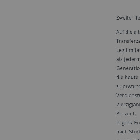
Zweiter Tei
Auf die äl
Transferz
Legitimit
als jeder
Generatio
die heute
zu erwart
Verdienst
Vierzigjäh
Prozent.
In ganz E
nach Stud