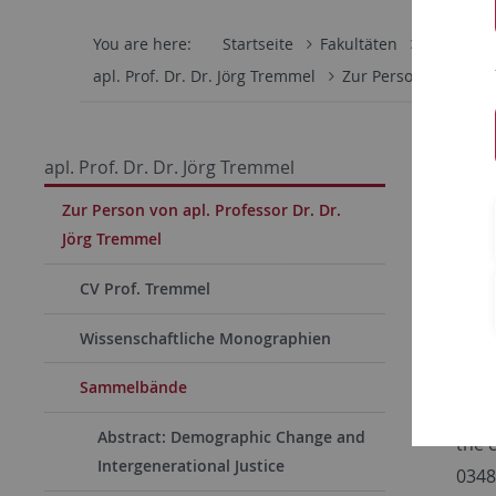
You are here:
Startseite
Fakultäten
Wirtschaf
apl. Prof. Dr. Dr. Jörg Tremmel
Zur Person von apl. 
Samm
apl. Prof. Dr. Dr. Jörg Tremmel
Redak
Zur Person von apl. Professor Dr. Dr.
Jörg Tremmel
Trem
– Fa
CV Prof. Tremmel
Buc
Wissenschaftliche Monographien
Trem
Inha
Sammelbände
Trem
Abstract: Demographic Change and
the 
Intergenerational Justice
0348