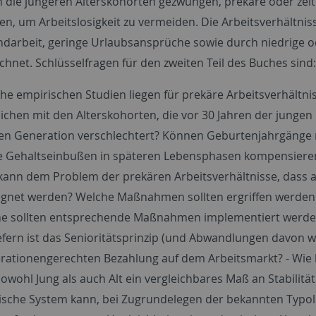
 die jüngeren Alterskohorten gezwungen, prekäre oder zeitli
ten, um Arbeitslosigkeit zu vermeiden. Die Arbeitsverhältn
arbeit, geringe Urlaubsansprüche sowie durch niedrige od
hnet. Schlüsselfragen für den zweiten Teil des Buches sind:
he empirischen Studien liegen für prekäre Arbeitsverhältnis
lichen mit den Alterskohorten, die vor 30 Jahren der jungen
en Generation verschlechtert? Können Geburtenjahrgänge mi
e Gehaltseinbußen in späteren Lebensphasen kompensieren,
kann dem Problem der prekären Arbeitsverhältnisse, dass auc
gnet werden? Welche Maßnahmen sollten ergriffen werden u
e sollten entsprechende Maßnahmen implementiert werd
efern ist das Senioritätsprinzip (und Abwandlungen davon wi
rationengerechten Bezahlung auf dem Arbeitsmarkt? - Wie 
owohl Jung als auch Alt ein vergleichbares Maß an Stabilitä
tische System kann, bei Zugrundelegen der bekannten Typo