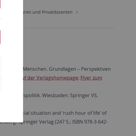
ere Professuren und Privatdozenten
igung junger Menschen. Grundlagen – Perspektiven
zum Buch auf der Verlagshomepage
;
Flyer zum
ge Bildungspolitik. Wiesbaden: Springer VS.
? Financial situation and ‘rush hour of life’ of
lberg: Springer Verlag (247 S.; ISBN 978-3-642-