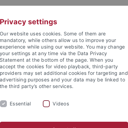
UNI A-Z
KONTAKT
Privacy settings
Our website uses cookies. Some of them are
mandatory, while others allow us to improve your
experience while using our website. You may change
your settings at any time via the Data Privacy
Statement at the bottom of the page. When you
e Fakultät
accept the cookies for video playback, third-party
nschaft
providers may set additional cookies for targeting and
advertising purposes and your data may be linked to
the third party’s other services.
Essential
Videos
UNG
INTERNATIONAL
BEWERBER/INNE
ende
Profil des Instituts
Publikationen
Gleichstellung