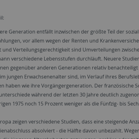
l:
tere Generation entfällt inzwischen der größte Teil der sozia
ahlungen, vor allem wegen der Renten und Krankenversiche
ät und Verteilungsgerechtigkeit sind Umverteilungen zwisc
mann verschiedene Lebensstufen durchläuft. Neuere Studien
nen gegenüber anderen Generationen relativ benachteiligt s
 im jungen Erwachsenenalter sind, im Verlauf ihres Beruf
en haben wie ihre Vorgängergeneration. Der französische So
unterschiede während der letzten 30 Jahre deutlich zugeno
rigen 1975 noch 15 Prozent weniger als die Fünfzig- bis Sec
uropa zeigen verschiedene Studien, dass eine steigende An
ienabschluss absolviert - die Hälfte davon unbezahlt. Wege