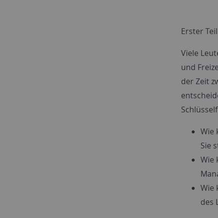
Erster Teil
Viele Leu
und Freiz
der Zeit 
entscheid
Schlüsself
Wie 
Sie 
Wie 
Mana
Wie 
des 