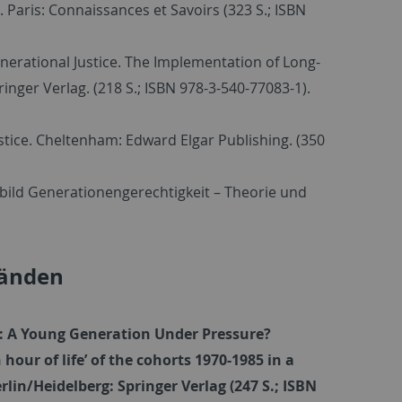
. Paris: Connaissances et Savoirs (323 S.; ISBN
nerational Justice. The Implementation of Long-
ringer Verlag. (218 S.; ISBN 978-3-540-77083-1).
stice. Cheltenham: Edward Elgar Publishing. (350
tbild Generationengerechtig­keit – Theorie und
bänden
0): A Young Generation Under Pressure?
hour of life’ of the cohorts 1970-1985 in a
lin/Heidelberg: Springer Verlag (247 S.; ISBN