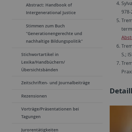
Sylv
Abstract: Handbook of
978-
Intergenerational Justice
Trem
Stimmen zum Buch
term
"Generationengerechte und
Abst
nachhaltige Bildungspolitik"
Trem
S.; 
Stichwortartikel in
Lexika/Handbüchern/
Trem
Übersichtsbänden
Prax
Zeitschriften- und Journalbeiträge
Detai
Rezensionen
Vorträge/Präsentationen bei
Tagungen
Jurorentätigkeiten