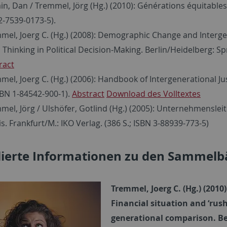
ain, Dan / Tremmel, Jörg (Hg.) (2010): Générations équitables
2-7539-0173-5).
mel, Joerg C. (Hg.) (2008): Demographic Change and Interge
 Thinking in Political Decision-Making. Berlin/Heidelberg: Sp
ract
mel, Joerg C. (Hg.) (2006): Handbook of Intergenerational Ju
ISBN 1-84542-900-1).
Abstract
Download des Volltextes
mel, Jörg / Ulshöfer, Gotlind (Hg.) (2005): Unternehmenslei
is. Frankfurt/M.: IKO Verlag. (386 S.; ISBN 3-88939-773-5)
llierte Informationen zu den Sammel
Tremmel, Joerg C. (Hg.) (201
Financial situation and ‘rush 
generational comparison. Ber