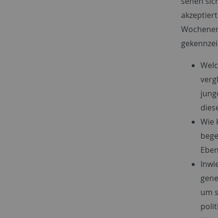
sehen sich
akzeptier
Wochenend
gekennzeic
Welc
verg
jung
dies
Wie 
bege
Eben
Inwi
gene
um s
poli