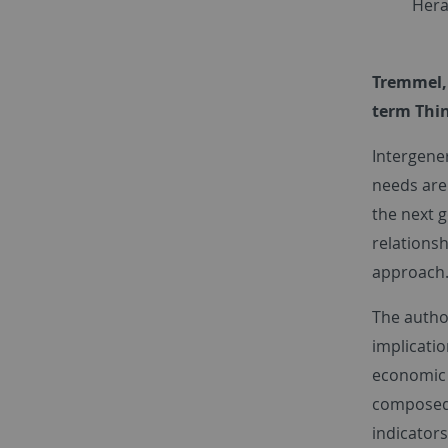
Hera
Tremmel, 
term Thin
Intergener
needs are
the next 
relationsh
approach
The autho
implicatio
economic 
composed 
indicators