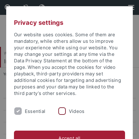
Skip
Skip
to
to
content
footer
Privacy settings
Our website uses cookies. Some of them are
mandatory, while others allow us to improve
your experience while using our website. You
Wirtschafts- und Sozialwissenschaftliche Fakultät
may change your settings at any time via the
Institut für Politikwissenschaft
Data Privacy Statement at the bottom of the
page. When you accept the cookies for video
playback, third-party providers may set
You are here:
Startseite
...
DoktorandInnen
additional cookies for targeting and advertising
purposes and your data may be linked to the
Team
third party’s other services.
DoktorandInnen
Essential
Videos
Forschungsprojekte
Master of Peace Research and International Relations (M.A.)
Accept all