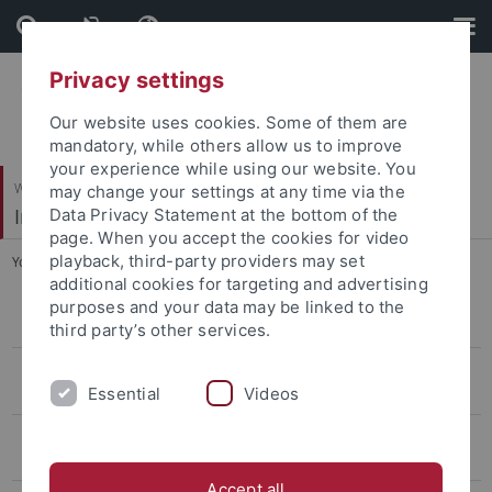
Skip
Skip
to
to
content
footer
Privacy settings
Our website uses cookies. Some of them are
mandatory, while others allow us to improve
your experience while using our website. You
Wirtschafts- und Sozialwissenschaftliche Fakultät
may change your settings at any time via the
Institut für Politikwissenschaft
Data Privacy Statement at the bottom of the
page. When you accept the cookies for video
playback, third-party providers may set
You are here:
Startseite
...
Professor Meyer
additional cookies for targeting and advertising
purposes and your data may be linked to the
Comparative Politics and European Integration: Professor Abels
third party’s other services.
Internationale Beziehungen/ Friedens- und Konfliktforschung:
Essential
Videos
Professuren Diez und Hasenclever
Vorderer Orient und Vergleichende Politikwissenschaft: Professor
Schlumberger
Accept all