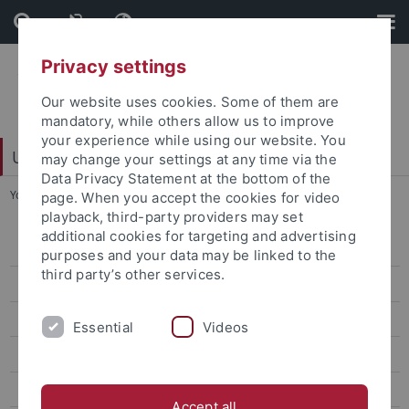
Skip
Skip
to
to
content
footer
Privacy settings
Our website uses cookies. Some of them are
mandatory, while others allow us to improve
your experience while using our website. You
Universitätsbibliothek
may change your settings at any time via the
Data Privacy Statement at the bottom of the
You are here:
Startseite
...
Brandt
page. When you accept the cookies for video
playback, third-party providers may set
additional cookies for targeting and advertising
Bereichsbibliothek
purposes and your data may be linked to the
third party’s other services.
Digitalisierungszentrum
Dokumentlieferung
Essential
Videos
Einbandstelle
E-Learning
Accept all