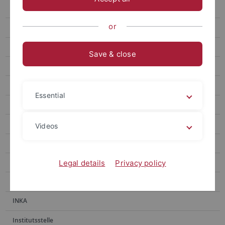
E-Medien
or
E-Publikationen
Erwerbung
Save & close
Fachinformationsdienste
Handschriftenabteilung
Essential
Historische Bestände
Historischer Lesesaal
Videos
Hochschulpublikationen
Information
Legal details
Privacy policy
Information Ammerbau
INKA
Institutsstelle