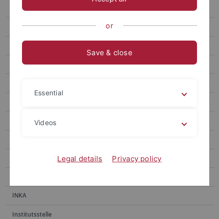
E-Medien
or
E-Publikationen
Erwerbung
Save & close
Fachinformationsdienste
Handschriftenabteilung
Essential
Historische Bestände
Historischer Lesesaal
Videos
Hochschulpublikationen
Information
Legal details
Privacy policy
Information Ammerbau
INKA
Institutsstelle