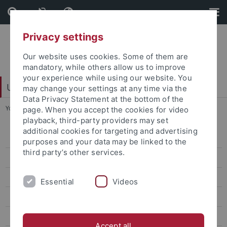
Skip
Skip
to
to
content
footer
Privacy settings
Our website uses cookies. Some of them are
mandatory, while others allow us to improve
your experience while using our website. You
Universitätsbibliothek
may change your settings at any time via the
Data Privacy Statement at the bottom of the
You are here:
Startseite
...
Sekretariat
page. When you accept the cookies for video
playback, third-party providers may set
additional cookies for targeting and advertising
Bereichsbibliothek
purposes and your data may be linked to the
third party’s other services.
Digitalisierungszentrum
Dokumentlieferung
Essential
Videos
Einbandstelle
E-Learning
Accept all