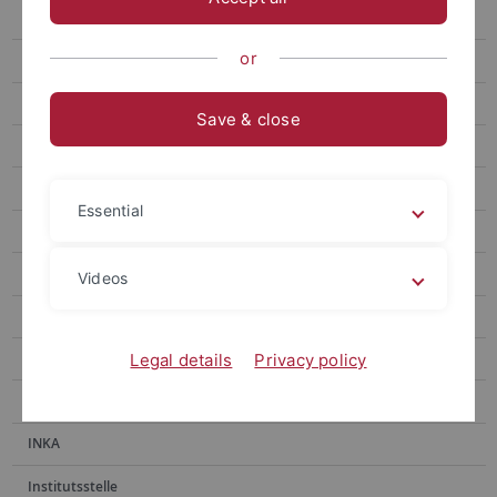
E-Medien
or
E-Publikationen
Erwerbung
Save & close
Fachinformationsdienste
Handschriftenabteilung
Essential
Historische Bestände
Historischer Lesesaal
Videos
Hochschulpublikationen
Information
Legal details
Privacy policy
Information Ammerbau
INKA
Institutsstelle