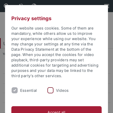
Skip
Skip
to
to
content
footer
Privacy settings
Our website uses cookies. Some of them are
mandatory, while others allow us to improve
your experience while using our website. You
Universitätsbibliothek
may change your settings at any time via the
Data Privacy Statement at the bottom of the
You are here:
Startseite
...
Küsters
page. When you accept the cookies for video
playback, third-party providers may set
additional cookies for targeting and advertising
Bereichsbibliothek
purposes and your data may be linked to the
third party’s other services.
Digitalisierungszentrum
Dokumentlieferung
Essential
Videos
Einbandstelle
E-Learning
Accept all