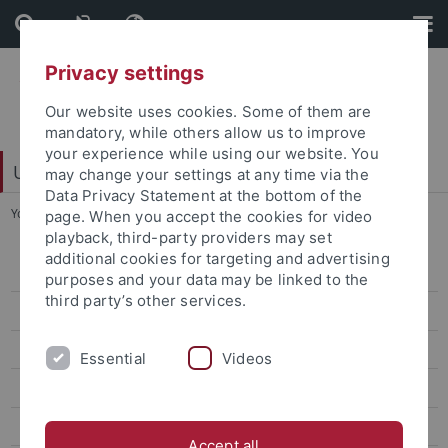
Skip
Skip
to
to
content
footer
Privacy settings
Our website uses cookies. Some of them are
mandatory, while others allow us to improve
your experience while using our website. You
Universitätsbibliothek
may change your settings at any time via the
Data Privacy Statement at the bottom of the
You are here:
Startseite
...
Tübinger Blätter
page. When you accept the cookies for video
playback, third-party providers may set
additional cookies for targeting and advertising
Veranstaltungen
purposes and your data may be linked to the
third party’s other services.
Ausstellungen
Büchertürme
Essential
Videos
Books To Go
Dauerausstellungen
Accept all