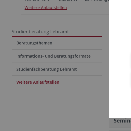
Weitere Anlaufstellen
Berat
Studienberatung Lehramt
Studi
Beratungsthemen
Informations- und Beratungsformate
Fachs
Studienfachberatung Lehramt
Prüfu
Weitere Anlaufstellen
Lande
Regier
Semina