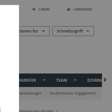
SEARCH
LOGIN
LANGUAGE
Informationen für
Schnellzugriff
TRANSFER
TEAM
DOWNLOAD
ramt
Veranstaltungen
Studentisches Engagement
um
Studienberatung Lehramt