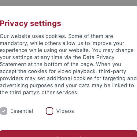
UNI A-Z
KONTAKT
Privacy settings
Our website uses cookies. Some of them are
mandatory, while others allow us to improve your
experience while using our website. You may change
your settings at any time via the Data Privacy
ation (TüSE)
Statement at the bottom of the page. When you
accept the cookies for video playback, third-party
providers may set additional cookies for targeting and
advertising purposes and your data may be linked to
the third party’s other services.
FORSCHUNG
INTERNATIONALISIERUNG
Essential
Videos
Informationen für Lehramtsstudierende
Studienberatung Leh
ale Einrichtungen
Tübingen School of Education (TüSE)
Studi