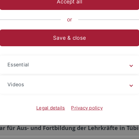
Accept all
or
ung und Anlaufstellen rund um das 
Save & close
enfachberatung Lehramt
chaften
Essential
ngsämter
Videos
slehrerprüfungsamt
Legal details
Privacy policy
ungspräsidium, Abteilung 7 - Schule und Bildung
r für Aus- und Fortbildung der Lehrkräfte in Tü