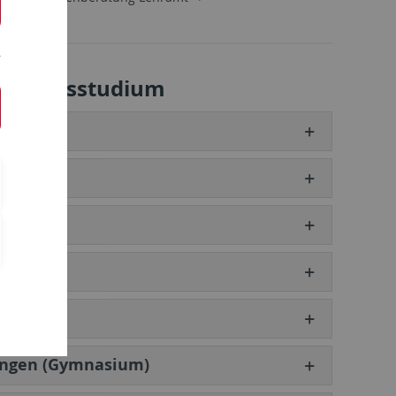
Lehramtsstudium
bingen (Gymnasium)