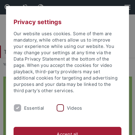
Skip
Skip
to
to
content
footer
Privacy settings
Our website uses cookies. Some of them are
mandatory, while others allow us to improve
your experience while using our website. You
Tübingen School of Education (TüSE)
may change your settings at any time via the
Data Privacy Statement at the bottom of the
You are here:
Startseite
...
Leitbild
page. When you accept the cookies for video
playback, third-party providers may set
additional cookies for targeting and advertising
purposes and your data may be linked to the
third party’s other services.
Essential
Videos
Accept all