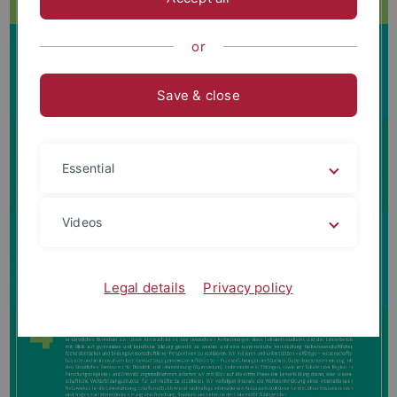
or
Save & close
Essential
Videos
Legal details
Privacy policy