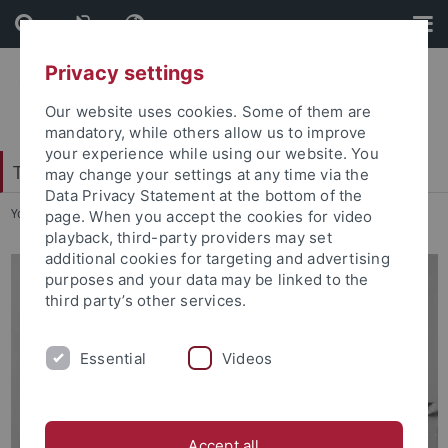
Skip
Skip
to
to
content
footer
Privacy settings
Our website uses cookies. Some of them are
mandatory, while others allow us to improve
your experience while using our website. You
Tübingen School of Education (TüSE)
may change your settings at any time via the
Data Privacy Statement at the bottom of the
You are here:
Startseite
...
Deborah Diekmann
page. When you accept the cookies for video
playback, third-party providers may set
additional cookies for targeting and advertising
purposes and your data may be linked to the
third party’s other services.
Essential
Videos
Accept all