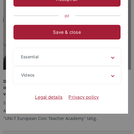
or
Save & close
Essential
Videos
Deborah Diekmann
ist
für den Bereich Internationalisierung an der TüSE
verantwortlich
.
Legal details
Privacy policy
Sie betreute unter anderem das DAAD Projekt" Global
Awareness for Future Teachers" und ist im ERASMUS+ Projekt
"UNI-T European Civic Teacher Academy" tätig.