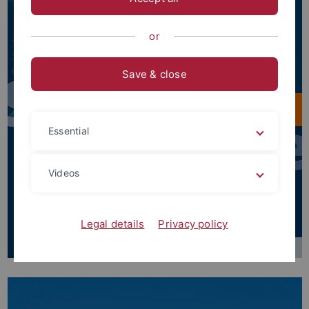
or
Save & close
Essential
Videos
Legal details
Privacy policy