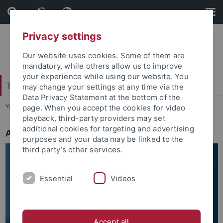
Skip
Skip
to
to
content
footer
Privacy settings
Our website uses cookies. Some of them are
mandatory, while others allow us to improve
your experience while using our website. You
Tübingen School of Education (TüSE)
may change your settings at any time via the
Data Privacy Statement at the bottom of the
You are here:
Startseite
...
Schulgespräche
page. When you accept the cookies for video
playback, third-party providers may set
additional cookies for targeting and advertising
Aktuelle Veranstaltungen
purposes and your data may be linked to the
third party’s other services.
Essential
Videos
Accept all