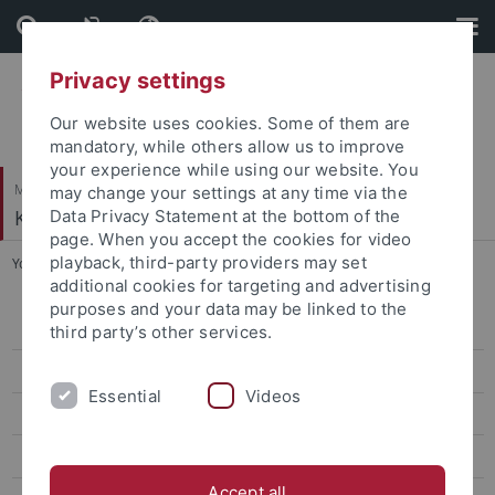
Skip
Skip
to
to
content
footer
Privacy settings
Our website uses cookies. Some of them are
mandatory, while others allow us to improve
your experience while using our website. You
Mathematisch-Naturwissenschaftliche Fakultät
may change your settings at any time via the
Klinische Psychologie und Psychotherapie
Data Privacy Statement at the bottom of the
page. When you accept the cookies for video
playback, third-party providers may set
You are here:
Startseite
...
Dr. Marco Daniel Gulewitsch
additional cookies for targeting and advertising
purposes and your data may be linked to the
Prof. Dr. Jennifer Svaldi
third party’s other services.
Seniorprofessur Prof. Hautzinger
Essential
Videos
Verwaltung
Mitarbeiter*innen der Hochschulambulanz
Accept all