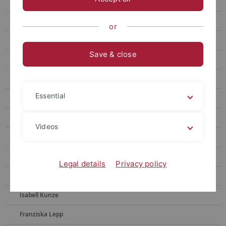
Dr. Marco Daniel Gulewitsch
Publikationen
or
Dr. Svenja Tan Tjhen
Save & close
Dr. Eva Bosch
Johanna Braig
Essential
Martin Findler
Linda Hennrich
Videos
Katrin Holzwarth
Teresa Jakob
Legal details
Privacy policy
Dr. Katharina Krisch
Isabell Kunze
Franziska Lepp