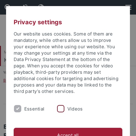
Skip
Skip
to
to
content
footer
Privacy settings
Our website uses cookies. Some of them are
mandatory, while others allow us to improve
your experience while using our website. You
Mathematisch-Naturwissenschaftliche Fakultät
may change your settings at any time via the
Klinische Psychologie und Psychotherapie
Data Privacy Statement at the bottom of the
page. When you accept the cookies for video
playback, third-party providers may set
You are here:
Startseite
...
additional cookies for targeting and advertising
Behandlungsangebot für Kinder, Jugendliche und deren Eltern
purposes and your data may be linked to the
third party’s other services.
Behandlungsangebot für Erwachsene
Essential
Videos
Behandlungsangebot für Kinder, Jugendliche und deren Eltern
Behandlungsangebot der
Psychotherapeutischen
Accept all