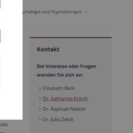
Klinische Psychologie und Psychotherapie
Kontakt
Bei Interesse oder Fragen
wenden Sie sich an:
Elisabeth Beck
laren
Dr. Katharina Krisch
Dr. Raphael Niebler
nen
​​​Dr. Julia Zwick
bzw.
en