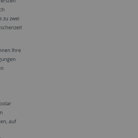
 ersten
ch
e zu zwei
ischenzeit
önnen Ihre
agungen
en
ipolar
en
en, auf