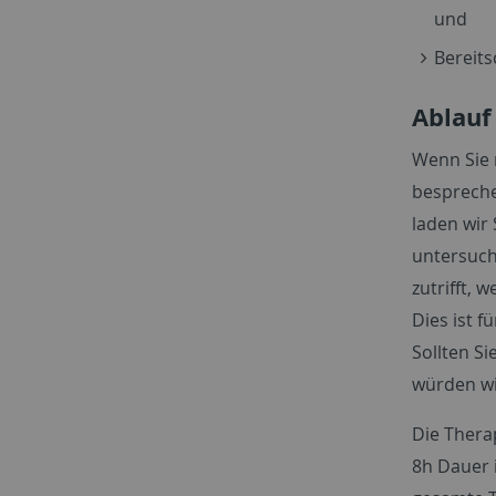
und
Bereit
Ablauf
Wenn Sie 
besprechen
laden wir
untersuch
zutrifft, 
Dies ist f
Sollten Si
würden wi
Die Thera
8h Dauer 