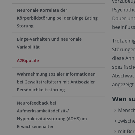
vorzubeug
Psychothe
Neuronale Korrelate der
Dauer und
Körperbildstörung bei der Binge Eating
Störung
beeinflus
Binge-Verhalten und neuronale
Trotz eini
Variabilität
Störungen
diese Ann
A2BipoLife
spezifisch
Wahrnehmung sozialer Informationen
Abschwäc
bei Gewaltstraftätern mit Antisozialer
angezeigt 
Persönlichkeitsstörung
Wen su
Neurofeedback bei
Mensch
Aufmerksamkeitsdefizit-/
Hyperaktivitätsstörung (ADHS) im
zwische
Erwachsenenalter
mit Ber