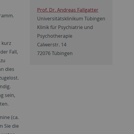
Prof. Dr. Andreas Fallgatter
gramm.
Universitätsklinikum Tübingen
Klinik für Psychiatrie und
Psychotherapie
 kurz
Calwerstr. 14
der Fall,
72076 Tübingen
 zu
n dies
zugelost.
ndig.
g sein,
ten.
mine (ca.
m Sie die