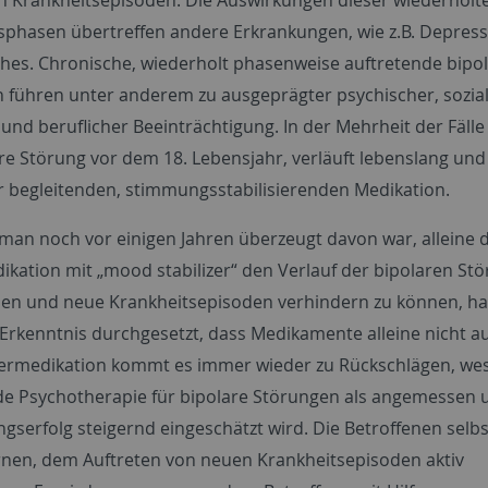
sphasen übertreffen andere Erkrankungen, wie z.B. Depres
aches. Chronische, wiederholt phasenweise auftretende bipo
 führen unter anderem zu ausgeprägter psychischer, sozial
 und beruflicher Beeinträchtigung. In der Mehrheit der Fälle
are Störung vor dem 18. Lebensjahr, verläuft lebenslang und
 begleitenden, stimmungsstabilisierenden Medikation.
an noch vor einigen Jahren überzeugt davon war, alleine 
kation mit „mood stabilizer“ den Verlauf der bipolaren St
sen und neue Krankheitsepisoden verhindern zu können, ha
 Erkenntnis durchgesetzt, dass Medikamente alleine nicht a
ermedikation kommt es immer wieder zu Rückschlägen, wes
de Psychotherapie für bipolare Störungen als angemessen 
gserfolg steigernd eingeschätzt wird. Die Betroffenen selbs
ernen, dem Auftreten von neuen Krankheitsepisoden aktiv