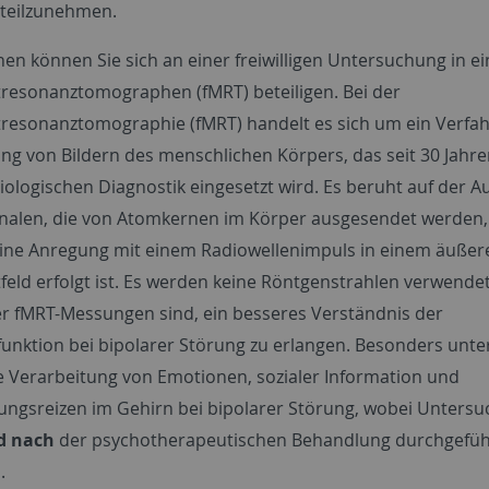
“ teilzunehmen.
en können Sie sich an einer freiwilligen Untersuchung in e
resonanztomographen (fMRT) beteiligen. Bei der
resonanztomographie (fMRT) handelt es sich um ein Verfah
ung von Bildern des menschlichen Körpers, das seit 30 Jahre
iologischen Diagnostik eingesetzt wird. Es beruht auf der 
gnalen, die von Atomkernen im Körper ausgesendet werden
eine Anregung mit einem Radiowellenimpuls in einem äußer
eld erfolgt ist. Es werden keine Röntgenstrahlen verwendet
er fMRT-Messungen sind, ein besseres Verständnis der
unktion bei bipolarer Störung zu erlangen. Besonders unte
e Verarbeitung von Emotionen, sozialer Information und
ungsreizen im Gehirn bei bipolarer Störung, wobei Unters
d nach
der psychotherapeutischen Behandlung durchgefüh
.