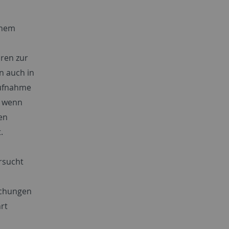
inem
ren zur
n auch in
Aufnahme
, wenn
en
.
rsucht
uchungen
rt