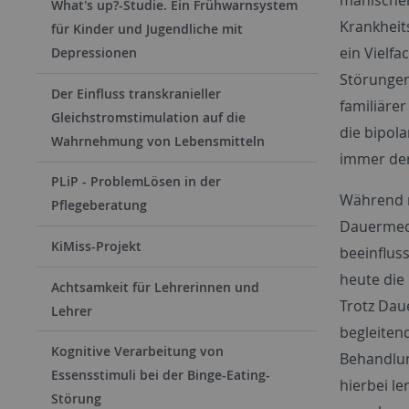
What's up?-Studie. Ein Frühwarnsystem
Krankheit
für Kinder und Jugendliche mit
ein Vielf
Depressionen
Störungen
Der Einfluss transkranieller
familiärer
Gleichstromstimulation auf die
die bipol
Wahrnehmung von Lebensmitteln
immer der
PLiP - ProblemLösen in der
Während m
Pflegeberatung
Dauermedi
KiMiss-Projekt
beeinflus
heute die
Achtsamkeit für Lehrerinnen und
Trotz Dau
Lehrer
begleiten
Kognitive Verarbeitung von
Behandlun
Essensstimuli bei der Binge-Eating-
hierbei l
Störung