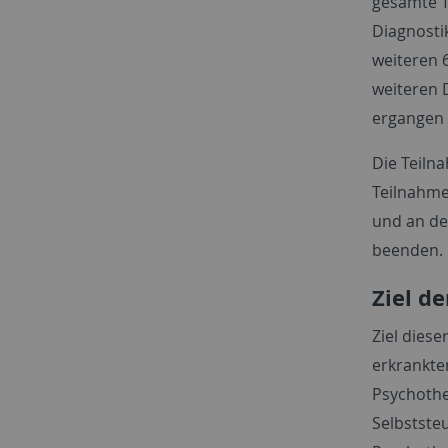
gesamte T
Diagnosti
weiteren 
weiteren 
ergangen i
Die Teilna
Teilnahme
und an de
beenden. 
Ziel de
Ziel diese
erkrankten
Psychothe
Selbstste