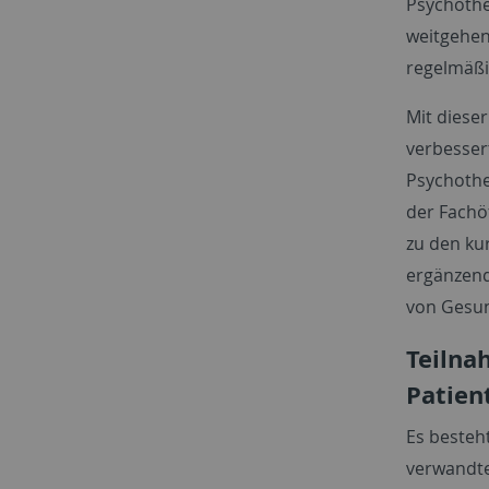
Psychothe
weitgehen
regelmäßi
Mit dieser
verbesser
Psychothe
der Fachö
zu den ku
ergänzend
von Gesun
Teilna
Patien
Es besteht
verwandt