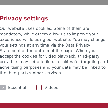
UNI A-Z
KONTAKT
Privacy settings
Our website uses cookies. Some of them are
mandatory, while others allow us to improve your
experience while using our website. You may change
your settings at any time via the Data Privacy
Statement at the bottom of the page. When you
akultät
accept the cookies for video playback, third-party
nd Psychotherapie
providers may set additional cookies for targeting and
advertising purposes and your data may be linked to
the third party’s other services.
Essential
Videos
ANZ
FORSCHUNG
 Erwachsenen
Störungen im Kindes- und Jugendalter
weite