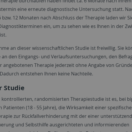
herapie durchlaufen haben findet ca. 6 Monate nach Ihrem
ktermin eine erneute diagnostische Untersuchung statt. Na
6 bzw. 12 Monaten nach Abschluss der Therapie laden wir Si
Diagnostikterminen ein, um zu sehen wie es Ihnen in der Zw
st.
hme an dieser wissenschaftlichen Studie ist freiwillig. Sie k
 an den Eingangs- und Verlaufsuntersuchungen, den Befr
r angebotenen Therapie jederzeit ohne Angabe von Gründ
Dadurch entstehen Ihnen keine Nachteile.
r Studie
r kontrollierten, randomisierten Therapiestudie ist es, bei b
 Patienten (18 - 55 Jahre), die Wirksamkeit einer spezifisch
rapie zur Rückfallverhinderung mit der einer unterstützend
uerung und Selbsthilfe ausgerichteten und informierenden