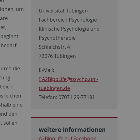
sionen, um
Universität Tübingen
lare
Fachbereich Psychologie
er,
Klinische Psychologie und
 beginnt
Psychotherapie
 bedarf
Schleichstr. 4
72076 Tübingen
durch die
E-Mail:
örung
A2BipoLife
@psycho.uni-
t sich
tuebingen.de
usreichen.
Telefon: 07071 29-77181
halb eine
und den
t sollen
weitere Informationen
A2BipoLife auf Facebook