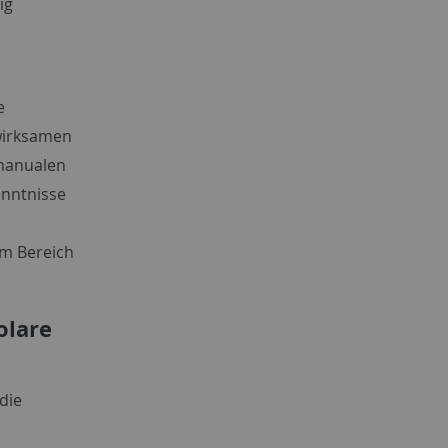
ig
e
wirksamen
manualen
enntnisse
em Bereich
olare
udie
s