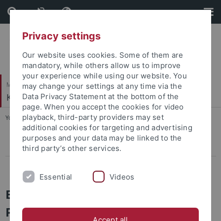
Skip
Skip
to
to
content
footer
Privacy settings
Our website uses cookies. Some of them are
mandatory, while others allow us to improve
your experience while using our website. You
Mathematisch-Naturwissenschaftliche Fakultät
may change your settings at any time via the
Klinische Psychologie und Psychotherapie
Data Privacy Statement at the bottom of the
page. When you accept the cookies for video
playback, third-party providers may set
You are here:
Startseite
...
Behandlungsangebot
additional cookies for targeting and advertising
purposes and your data may be linked to the
Behandlungsangebot für Erwachsene
third party’s other services.
Behandlungsangebot für Kinder, Jugendliche und deren Eltern
Essential
Videos
Behandlungsangebot der
Psychotherapeutischen
Accept all