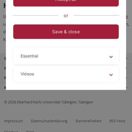
Hochschulambulanz
or
Unser Behandlungsangebot richtet sich an
Kinder, Jugendliche
und
Erwachsene
, die unter psychischen Schwierigkeiten leiden,
die so stark ausgeprägt sind, dass eine Störung mit
Save & close
Krankheitswert vorliegt.
Essential
Service
Weitere Angebote
Videos
Portale
Kontaktinfo
Legal details
Privacy policy
© 2026 Eberhard Karls Universität Tübingen, Tübingen
Impressum
Datenschutzerklärung
Barrierefreiheit
RSS-Feed