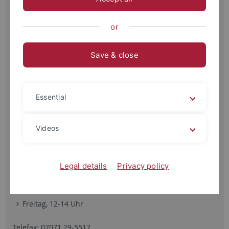
Gartenstr. 29
72074 Tübingen
or
Save & close
Essential
Telefon: 07071 29-78357
Videos
Montag, 16-18 Uhr
Dienstag, 16-18 Uhr
Legal details
Privacy policy
Mitwoch, 10-12 Uhr
Donnerstag, 10-12 Uhr
Freitag, 12-14 Uhr
Telefax: 07071 29-5517