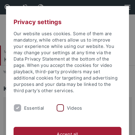
Skip
Skip
to
to
content
footer
Privacy settings
Our website uses cookies. Some of them are
mandatory, while others allow us to improve
your experience while using our website. You
Mathematisch-Naturwissenschaftliche Fakultät
may change your settings at any time via the
Klinische Psychologie und Psychotherapie
Data Privacy Statement at the bottom of the
page. When you accept the cookies for video
playback, third-party providers may set
You are here:
Startseite
...
Kontakt
additional cookies for targeting and advertising
purposes and your data may be linked to the
Kontakt
third party’s other services.
Universität Tübingen
Essential
Videos
Fachbereich Psychologie
Arbeitsbereich Klinische Psychologie und Psychotherapie
Psychotherapeutische Hochschulambulanz
Accept all