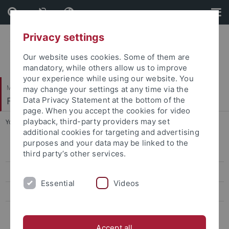
Skip
Skip
to
to
content
footer
Privacy settings
Our website uses cookies. Some of them are
mandatory, while others allow us to improve
your experience while using our website. You
Mathematisch-Naturwissenschaftliche Fakultät
may change your settings at any time via the
Fachbereich Psychologie
Data Privacy Statement at the bottom of the
page. When you accept the cookies for video
playback, third-party providers may set
You are here:
Startseite
...
Bachelorstudiengänge
additional cookies for targeting and advertising
purposes and your data may be linked to the
Bachelorstudiengänge
third party’s other services.
Masterstudiengänge
Essential
Videos
Besonderheit: Bewerbung für ein höheres Fachsemester
Weitere Informationen
Accept all