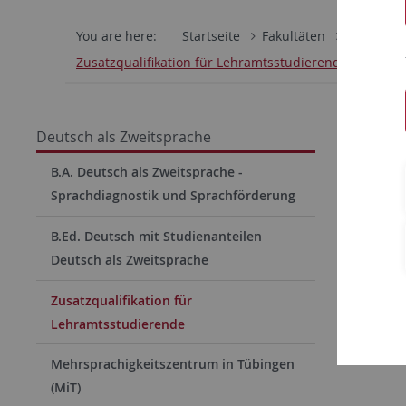
You are here:
Startseite
Fakultäten
Philosoph
Zusatzqualifikation für Lehramtsstudierende
Sprac
Deutsch als Zweitsprache
Zusatzq
B.A. Deutsch als Zweitsprache -
Sprachdiagnostik und Sprachförderung
Zusatzqual
B.Ed. Deutsch mit Studienanteilen
Deutsch als Zweitsprache
Zusatzqualifikation für
Lehramtsstudierende
Mehrsprachigkeitszentrum in Tübingen
(MiT)