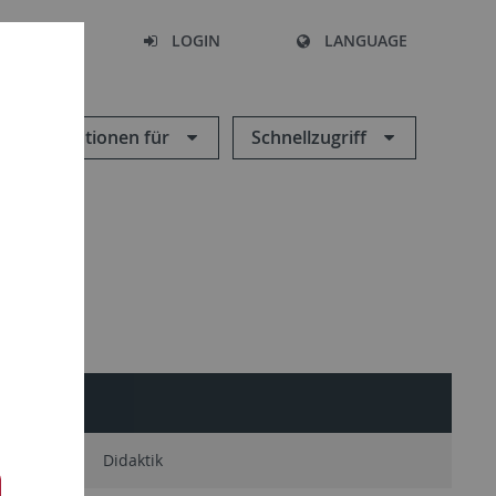
SEARCH
LOGIN
LANGUAGE
Informationen für
Schnellzugriff
diävistik
Didaktik