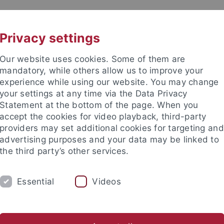
UNI A-Z
KONTAKT
Privacy settings
Our website uses cookies. Some of them are
mandatory, while others allow us to improve your
experience while using our website. You may change
your settings at any time via the Data Privacy
Statement at the bottom of the page. When you
accept the cookies for video playback, third-party
providers may set additional cookies for targeting and
advertising purposes and your data may be linked to
the third party’s other services.
Essential
Videos
RSCHUNG
STUDIUM
INTERNATIONAL
che Literatur
Internationale Literaturen
Germanistische Me