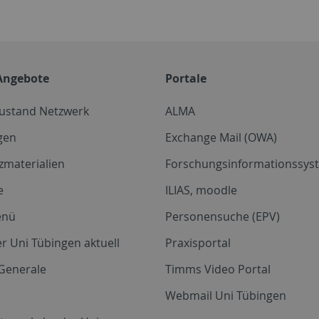
Angebote
Portale
zustand Netzwerk
ALMA
gen
Exchange Mail (OWA)
zmaterialien
Forschungsinformationssyst
e
ILIAS, moodle
enü
Personensuche (EPV)
r Uni Tübingen aktuell
Praxisportal
Generale
Timms Video Portal
Webmail Uni Tübingen