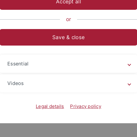
Accept all
ische Fakultät
...
Neuphilologie
Deutsches Seminar
Abt
or
Save & close
hliche Heterogenität in der Sc
ualifikation für Deutsch als Zweitsprache
Essential
ifikation
Videos
Legal details
Privacy policy