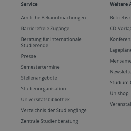
Service
Weitere 
Amtliche Bekanntmachungen
Betriebs
Barrierefreie Zugänge
CD-Vorla
Beratung für internationale
Konferen
Studierende
Lageplän
Presse
Mensam
Semestertermine
Newslette
Stellenangebote
Studium 
Studienorganisation
Unishop
Universitätsbibliothek
Veransta
Verzeichnis der Studiengänge
Zentrale Studienberatung