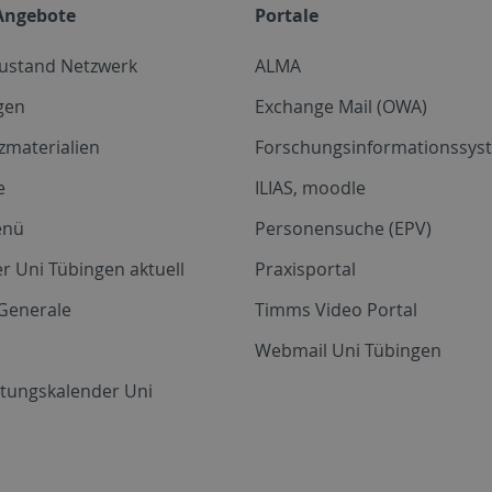
Angebote
Portale
zustand Netzwerk
ALMA
gen
Exchange Mail (OWA)
zmaterialien
Forschungsinformationssyst
e
ILIAS, moodle
enü
Personensuche (EPV)
r Uni Tübingen aktuell
Praxisportal
Generale
Timms Video Portal
Webmail Uni Tübingen
ltungskalender Uni