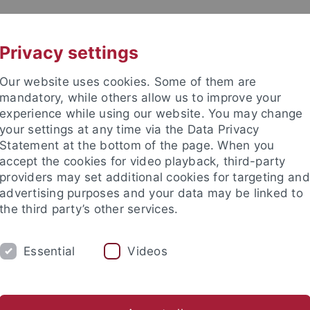
UNI A-Z
KONTAKT
Privacy settings
Our website uses cookies. Some of them are
mandatory, while others allow us to improve your
experience while using our website. You may change
your settings at any time via the Data Privacy
Statement at the bottom of the page. When you
accept the cookies for video playback, third-party
providers may set additional cookies for targeting and
advertising purposes and your data may be linked to
the third party’s other services.
S
FOCUS GROUPS
EVENTS
M
Essential
Videos
obal Encounters: Politics of Division
Global Encounters: Making
nd Institute
College of Fellows
Focus Groups
New Horizons