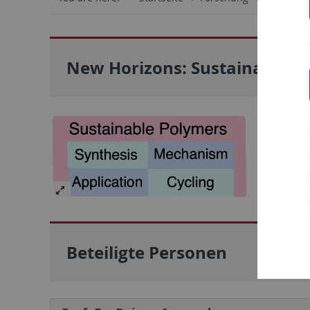
New Horizons: Sustainable P
Die Focu
Fieser un
Beteiligte Personen