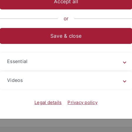
Accept all
or
olymers
Save & close
s Group organisiert ihre Aktivitäten im Sommer und Herbs
ter dem Titel “Sustainable Polymers”.
Essential
Videos
Legal details
Privacy policy