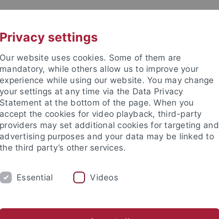
UNI A-Z
KONTAKT
Privacy settings
Our website uses cookies. Some of them are
mandatory, while others allow us to improve your
experience while using our website. You may change
your settings at any time via the Data Privacy
Statement at the bottom of the page. When you
accept the cookies for video playback, third-party
providers may set additional cookies for targeting and
advertising purposes and your data may be linked to
the third party’s other services.
S
FOCUS GROUPS
EVENTS
M
Essential
Videos
nd Institute
College of Fellows
Über das CoF
Kooperation