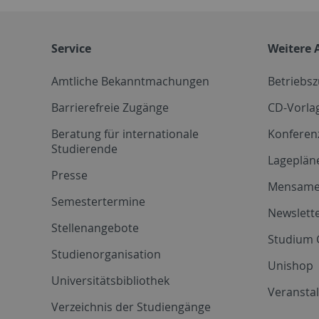
Service
Weitere 
Amtliche Bekanntmachungen
Betriebs
Barrierefreie Zugänge
CD-Vorla
Beratung für internationale
Konferen
Studierende
Lageplän
Presse
Mensam
Semestertermine
Newslette
Stellenangebote
Studium 
Studienorganisation
Unishop
Universitätsbibliothek
Veransta
Verzeichnis der Studiengänge