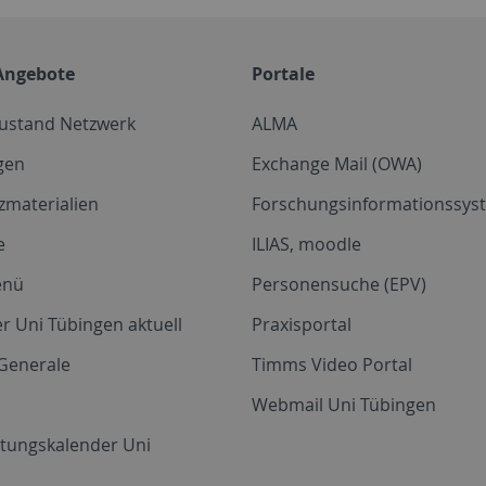
Angebote
Portale
zustand Netzwerk
ALMA
gen
Exchange Mail (OWA)
zmaterialien
Forschungsinformationssyst
e
ILIAS, moodle
enü
Personensuche (EPV)
r Uni Tübingen aktuell
Praxisportal
Generale
Timms Video Portal
Webmail Uni Tübingen
ltungskalender Uni