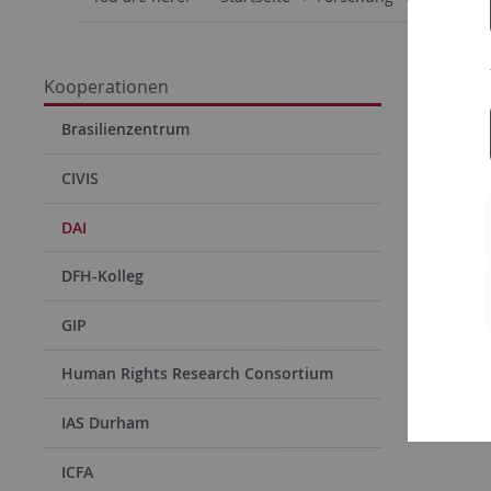
Kooperationen
Deut
Brasilienzentrum
CIVIS
DAI
DFH-Kolleg
GIP
Human Rights Research Consortium
IAS Durham
ICFA