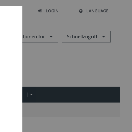
SEARCH
LOGIN
LANGUAGE
Informationen für
Schnellzugriff
EDIATHEK
en
DAI