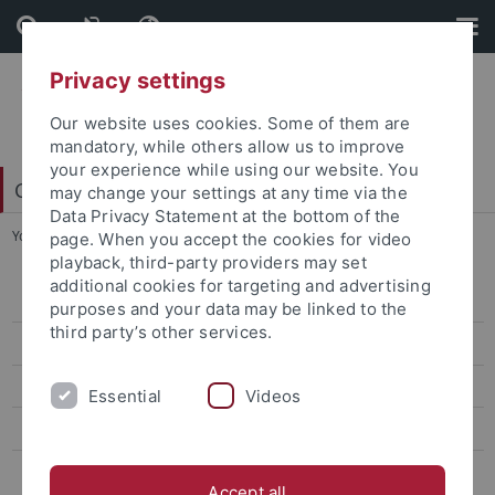
Skip
Skip
to
to
content
footer
Privacy settings
Our website uses cookies. Some of them are
mandatory, while others allow us to improve
your experience while using our website. You
College of Fellows
may change your settings at any time via the
Data Privacy Statement at the bottom of the
You are here:
Startseite
...
Global Encounters Fellowships
page. When you accept the cookies for video
playback, third-party providers may set
additional cookies for targeting and advertising
Early Career Rescue Fellowship
purposes and your data may be linked to the
third party’s other services.
Postdoctoral Research Fellowships in Intercultural Studies
New Horizons Fellowships
Essential
Videos
Teach@Tübingen
Global Encounters Fellowships
Accept all