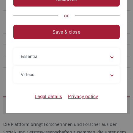
Human Rights Research Consortium
or
IAS Durham
ICFA
Save & close
ICGSS
IRex
Essential
Inter-University Centre Dubrovnik (IUC)
Matariki
Videos
Plattform Global Encounters
Legal details
Privacy policy
Plattform Global Encounters
Die Plattform bringt Forscherinnen und Forscher aus den
Sozial- und Geisteswissenschaften zusammen, die unter dem