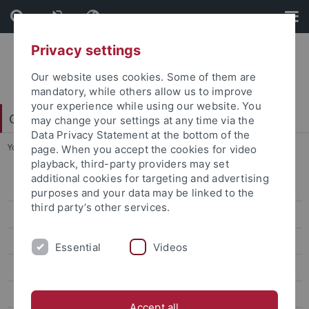
Skip
Skip
to
to
content
footer
Privacy settings
Our website uses cookies. Some of them are
mandatory, while others allow us to improve
your experience while using our website. You
College of Fellows
may change your settings at any time via the
Data Privacy Statement at the bottom of the
You are here:
Startseite
...
Plattform Global Encounters
page. When you accept the cookies for video
playback, third-party providers may set
additional cookies for targeting and advertising
Brasilienzentrum
purposes and your data may be linked to the
third party’s other services.
CIVIS
DAI
Essential
Videos
DFH-Kolleg
GIP
Accept all