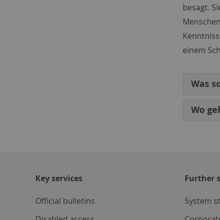
besagt. Si
Menschen,
Kenntniss
einem Sch
Was so
Wo geh
Key services
Further s
Official bulletins
System s
Disabled access
Corporat