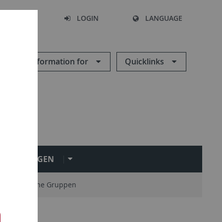
SEARCH
LOGIN
LANGUAGE
Information for
Quicklinks
NRICHTUNGEN
 studentische Gruppen