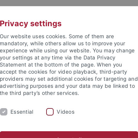
UNI A-Z
CONTACT
Privacy settings
Our website uses cookies. Some of them are
mandatory, while others allow us to improve your
experience while using our website. You may change
your settings at any time via the Data Privacy
Statement at the bottom of the page. When you
accept the cookies for video playback, third-party
providers may set additional cookies for targeting and
advertising purposes and your data may be linked to
the third party’s other services.
UNG
LEHRSTÜHLE UND PERSONEN
EI
Essential
Videos
Studienfachberatung
Internationales
Fachschaften und
m
Studieninteressierte
Das Fach Jura