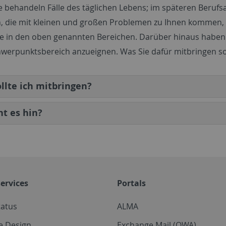
e behandeln Fälle des täglichen Lebens; im späteren Berufsa
 die mit kleinen und großen Problemen zu Ihnen kommen, z
e in den oben genannten Bereichen. Darüber hinaus haben Sie
werpunktsbereich anzueignen. Was Sie dafür mitbringen sol
llte ich mitbringen?
t es hin?
ervices
Portals
tatus
ALMA
e Design
Exchange Mail (OWA)