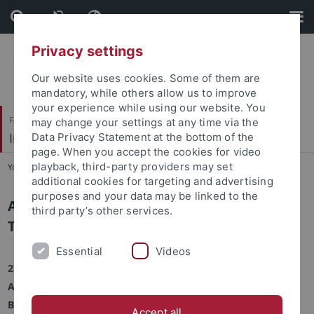
Skip
Skip
to
to
content
footer
Privacy settings
Our website uses cookies. Some of them are
mandatory, while others allow us to improve
your experience while using our website. You
Faculty of Economics and Social Sciences
may change your settings at any time via the
Institute of Historical and Cultural Anthropology
Data Privacy Statement at the bottom of the
page. When you accept the cookies for video
playback, third-party providers may set
You are here:
Home
...
Exhibitions
additional cookies for targeting and advertising
purposes and your data may be linked to the
Ausstellung Tübingen-Theresienstadt-
third party’s other services.
Terezín
Essential
Videos
23. August - 15. November 2022
Ausstellungseröffnung am 22. August
Behördenviertel am Mühlbach | Wilhelm-Keil-Straße 50 |
Accept all