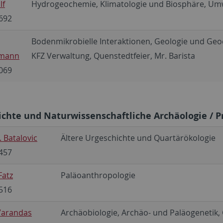
lf
Hydrogeochemie, Klimatologie und Biosphäre, Um
692
Bodenmikrobielle Interaktionen, Geologie und Ge
mann
KFZ Verwaltung, Quenstedtfeier, Mr. Barista
069
chte und Naturwissenschaftliche Archäologie / P
 Batalovic
Ältere Urgeschichte und Quartärökologie
457
Fatz
Paläoanthropologie
516
Varandas
Archäobiologie, Archäo- und Paläogenetik