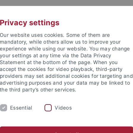
UNI A-Z
CONTACT
Privacy settings
Our website uses cookies. Some of them are
mandatory, while others allow us to improve your
experience while using our website. You may change
your settings at any time via the Data Privacy
Statement at the bottom of the page. When you
accept the cookies for video playback, third-party
nces
providers may set additional cookies for targeting and
advertising purposes and your data may be linked to
the third party’s other services.
Essential
Videos
RCH
WORK GROUPS
COLLECTIONS
dings
Equity
GUZ Safety
Field Safety
Other