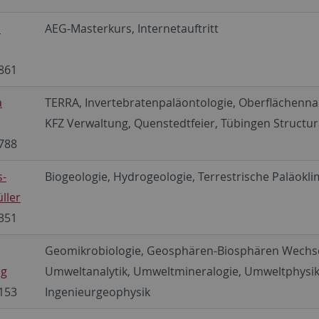
a
AEG-Masterkurs, Internetauftritt
861
a
TERRA, Invertebratenpaläontologie, Oberflächenn
KFZ Verwaltung, Quenstedtfeier, Tübingen Structura
788
s-
Biogeologie, Hydrogeologie, Terrestrische Paläokl
ller
351
Geomikrobiologie, Geosphären-Biosphären Wechse
ng
Umweltanalytik, Umweltmineralogie, Umweltphysik
153
Ingenieurgeophysik