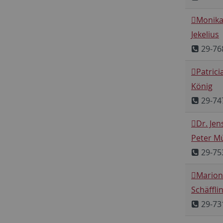
Monik
Jekelius
29-76
Patrici
König
29-74
Dr. Jen
Peter Mü
29-75
Marion
Schäffli
29-73