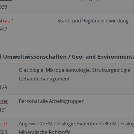
938
Strauß
Stadt- und Regionalentwicklung
947
d Umweltwissenschaften / Geo- and Environmenta
Glaziologie, Mikropaläontologie, Strukturgeologie
Gebäudemanagement
129
eher
Personal alle Arbeitsgruppen
131
ritz
Angewandte Mineralogie, Experimentelle Mineralog
603
Mineralische Rohstoffe