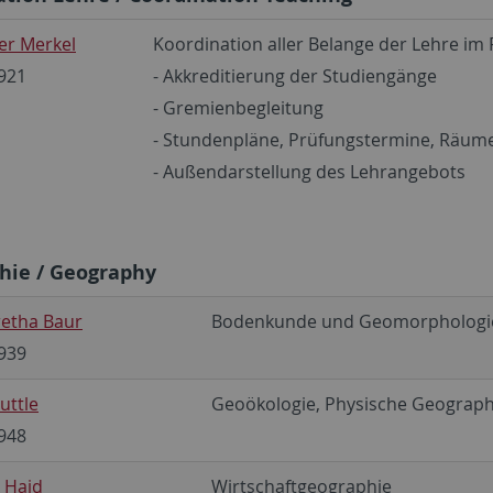
er Merkel
Koordination aller Belange der Lehre im
921
- Akkreditierung der Studiengänge
- Gremienbegleitung
- Stundenpläne, Prüfungstermine, Räum
- Außendarstellung des Lehrangebots
hie / Geography
etha Baur
Bodenkunde und Geomorphologi
939
Duttle
Geoökologie, Physische Geograph
948
n Haid
Wirtschaftgeographie