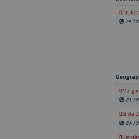
Dr. Pet
29-78
Geograp
Margar
29-78
Silvia 
29-78
Kersti