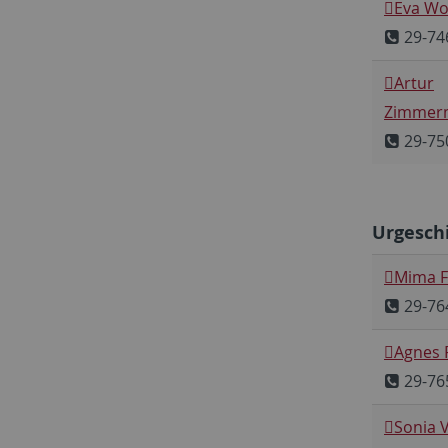
Eva Wo
29-74
Artur
Zimmer
29-75
Urgeschi
Mima F.
29-76
Agnes 
29-76
Sonia 