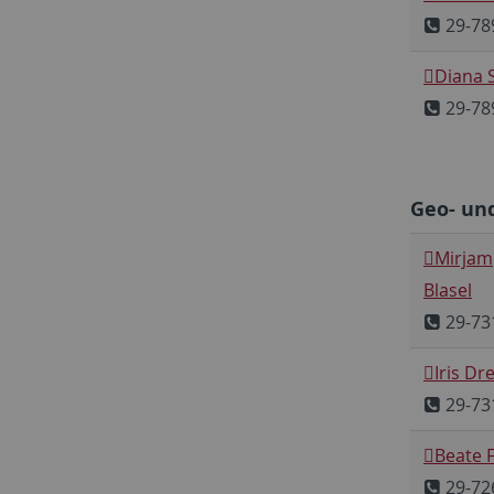
29-78
Diana 
29-78
Geo- un
Mirjam
Blasel
29-73
Iris Dr
29-73
Beate F
29-72