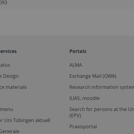
093
ervices
Portals
tatus
ALMA
e Design
Exchange Mail (OWA)
ce materials
Research information system
ILIAS, moodle
a menu
Search for persons at the Un
(EPV)
r Uni Tübingen aktuell
Praxisportal
Generale