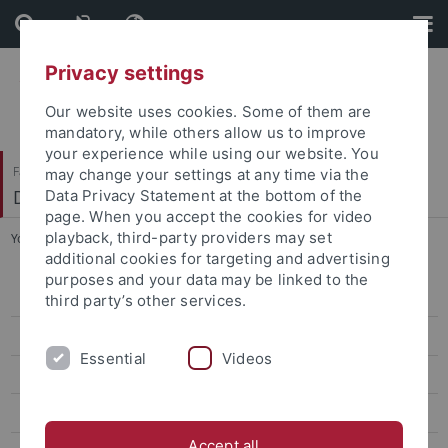
Skip
Skip
to
to
content
footer
Privacy settings
Our website uses cookies. Some of them are
mandatory, while others allow us to improve
your experience while using our website. You
Faculty of Science
may change your settings at any time via the
Department of Chemistry
Data Privacy Statement at the bottom of the
page. When you accept the cookies for video
playback, third-party providers may set
You are here:
Home
...
Fachschaftssitzungen
additional cookies for targeting and advertising
purposes and your data may be linked to the
Über uns
third party’s other services.
Arbeitskreise
Essential
Videos
Termine, Veranstaltungen und Partys
Fachschaftssitzungen
Accept all