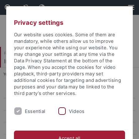
Skip
Skip
to
to
content
footer
Privacy settings
Our website uses cookies. Some of them are
mandatory, while others allow us to improve
your experience while using our website. You
Faculty of Science / Faculty of Medicine
may change your settings at any time via the
Interfaculty Institute of Biochemistry (IFIB)
Data Privacy Statement at the bottom of the
page. When you accept the cookies for video
playback, third-party providers may set
You are here:
Home
...
Prüfungsamt
additional cookies for targeting and advertising
purposes and your data may be linked to the
Informationen zum Bachelor-Biochemie
third party’s other services.
Veranstaltungen Bachelor
Essential
Videos
Studiumsbeginn
Prüfungsamt
Accept all