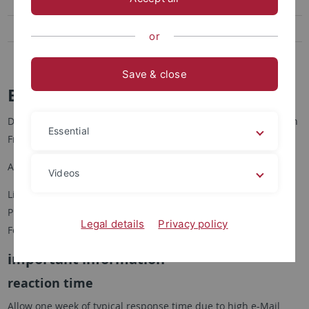
Prüfungsordnung
Study abroad
or
Ansprechpartner (Beratung, Organisation)
Save & close
Bachelor / Master -Prüfungsamt
Das Prüfungsamt für Bachelor- und Masterstudenten wird von
Essential
Frau Mine Eliuz verwaltet.
Alle Kontaktdaten sehen Sie rechts.
Videos
Links unter "Prüfungsordnung" finden Sie die Studien- und
Prüfungsordnungen für den Bachelor, Modulhandbücher und
Legal details
Privacy policy
Formulare zum Projektmodul und zur Bachelorarbeit.
important information
reaction time
Allow one week of typical response time due to high e-Mail