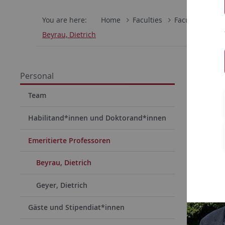
You are here:
Home
Faculties
Faculty of Hum
Beyrau, Dietrich
Profe
Personal
Emeritu
Team
Habilitand*innen und Doktorand*innen
Emeritierte Professoren
Beyrau, Dietrich
Geyer, Dietrich
Gäste und Stipendiat*innen