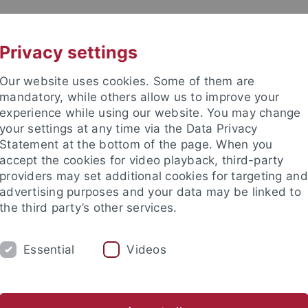
UNI A-Z
CONTACT
Privacy settings
Our website uses cookies. Some of them are
mandatory, while others allow us to improve your
experience while using our website. You may change
your settings at any time via the Data Privacy
Statement at the bottom of the page. When you
accept the cookies for video playback, third-party
ropean History and Area Studie
providers may set additional cookies for targeting and
advertising purposes and your data may be linked to
the third party’s other services.
Essential
Videos
KOLLOQUIUM
FORSCHUNG
K
chwerpunkte
Publikationen
Das 50jährige Jubiläum des Ins