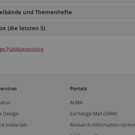
lbände und Themenhefte
ze (die letzten 5)
ge Publikationsliste
ervices
Portals
tatus
ALMA
e Design
Exchange Mail (OWA)
ce materials
Research information system