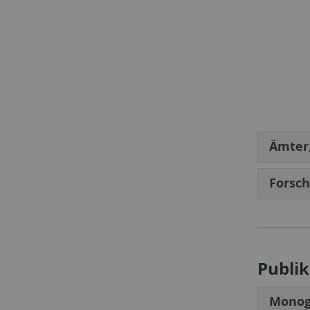
Ämter,
Forsc
Publi
Monog