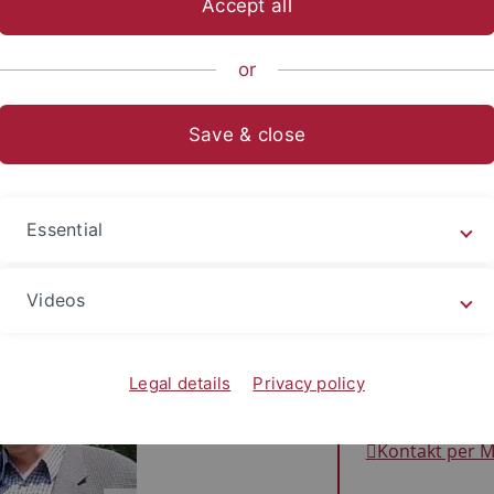
Accept all
anities
...
Eastern European History and Area Studies
Insti
or
Save & close
ssor Dr. Dietrich Beyrau
s, Direktor des Instituts von 1994 bis 2007
Essential
Videos
Kontakt
Legal details
Privacy policy
Hegelbau (Erdg
+49 7071 29-
Kontakt per M