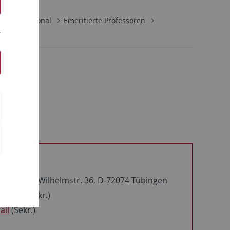
tut
Personal
Emeritierte Professoren
eschoss), Wilhelmstr. 36, D-72074 Tübingen
72388 (Sekr.)
ail
(Sekr.)