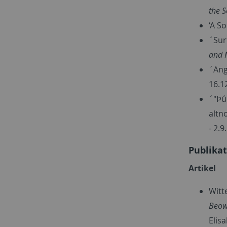
the S
‘A S
´Sur
and M
´Ang
16.1
´"Þú
altn
- 2.9
Publika
Artikel
Witt
Beow
Elis