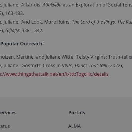
, Juliane. ‘Afkár dis:
Atlakviða
as an Exploration of Social Ten
5), 163-183.
e, Juliane. ‘And Look, More Ruins:
The Lord of the Rings, The Ru
2),
Bijlage
: 338 – 342.
"Popular Outreach"
uizen, Martine, and Juliane Witte, ‘Feisty Virgins: Truth-teller
, Juliane. ‘Gosforth Cross in V&A’,
Things That Talk
(2022),
s://www.thingsthattalk.net/en/t/ttt:TogcHc/details
ervices
Portals
tatus
ALMA