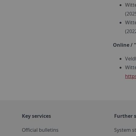
Witte
(202
Witt
(202
Online / 
Veldh
Witte
http
Key services
Further s
Official bulletins
System s