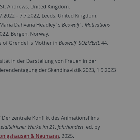
, St. Andrews, United Kingdom.
.7.2022 – 7.7.2022, Leeds, United Kingdom.
in Maria Dahvana Headley´s
Beowulf
´,
Motivations
.2022, Bergen, Norway.
se of Grendel´s Mother in
Beowulf
',
SOEMEHL
44,
sität in der Darstellung von Frauen in der
ierendentagung der Skandinavistik 2023, 1.9.2023
 Der zentrale Konflikt des Animationsfilms
ttelaltelricher Werke im 21. Jahrhundert
, ed. by
önigshausen & Neumann
, 2025.