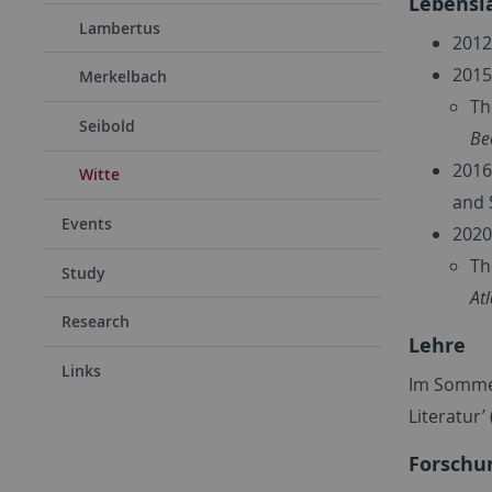
Lebensl
Lambertus
2012
2015
Merkelbach
Th
Seibold
Be
2016
Witte
and 
Events
2020
Th
Study
At
Research
Lehre
Links
Im Sommer
Literatur’ 
Forschu