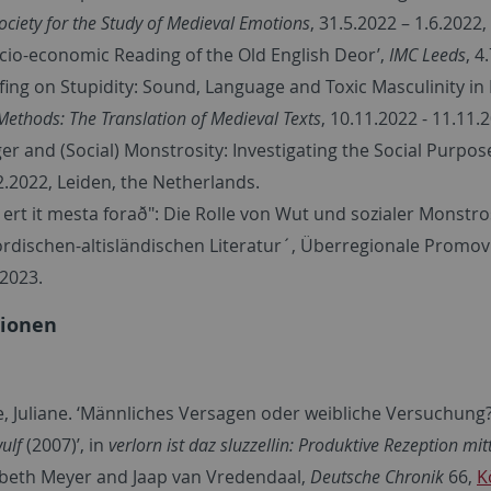
ociety for the Study of Medieval Emotions
, 31.5.2022 – 1.6.2022
ocio-economic Reading of the Old English Deor’,
IMC Leeds
, 4
fing on Stupidity: Sound, Language and Toxic Masculinity 
ethods: The Translation of Medieval Texts
, 10.11.2022 - 11.11
er and (Social) Monstrosity: Investigating the Social Purpo
2.2022, Leiden, the Netherlands.
 ert it mesta forað": Die Rolle von Wut und sozialer Monstro
ordischen-altisländischen Literatur´, Überregionale Promov
.2023.
tionen
e, Juliane. ‘Männliches Versagen oder weibliche Versuchung?
ulf
(2007)’, in
verlorn ist daz sluzzellin: Produktive Rezeption mi
abeth Meyer and Jaap van Vredendaal,
Deutsche Chronik
66,
K