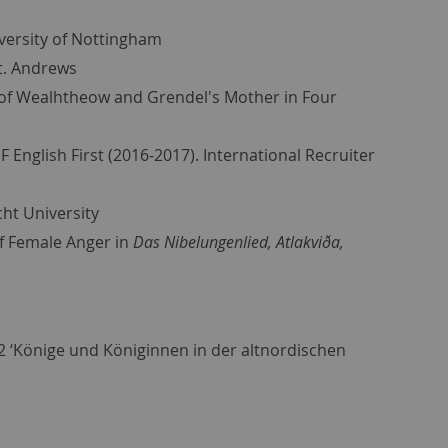
iversity of Nottingham
St. Andrews
s of Wealhtheow and Grendel's Mother in Four
F English First (2016-2017). International Recruiter
ht University
of Female Anger in
Das Nibelungenlied, Atlakviða,
 ‘Könige und Königinnen in der altnordischen