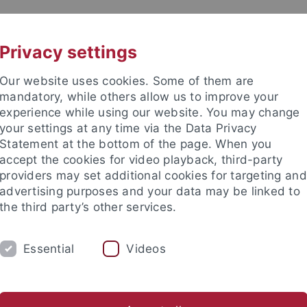
UNI A-Z
CONTACT
Privacy settings
Our website uses cookies. Some of them are
mandatory, while others allow us to improve your
experience while using our website. You may change
your settings at any time via the Data Privacy
Statement at the bottom of the page. When you
accept the cookies for video playback, third-party
providers may set additional cookies for targeting and
advertising purposes and your data may be linked to
the third party’s other services.
Essential
Videos
H
SECTIONS
FACULTY & STAFF
I
stics
English Literatures and Cultures
Scandinavian Studi