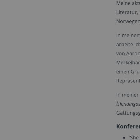
Meine aktu
Literatur,
Norwegens
In meinem
arbeite ic
von Aaron
Merkelbac
einen Gru
Repräsent
In meiner 
Íslendinga
Gattungsg
Konfere
'She