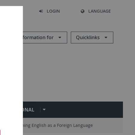
SEARCH
LOGIN
LANGUAGE
Information for
Quicklinks
NTERNATIONAL
es
Teaching English as a Foreign Language