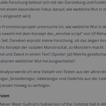
elle Forschung befasst sich mit der Darstellung und Funktio
 mit einem besonderen Fokus darauf, wie weibliche Wut in de
 eingesetzt wird.
 Promotionsprojekt untersuche ich, wie weibliche Wut in der
h sowohl mit dem Konzept des „emotive script“ von Sif Rikha
 Sell. Daneben erprobt meine Forschung, ob das zeigen ihre
hs Konzept der sozialen Monstrosität, zu Monstern macht. 
nd und Zweck in einem Text? (Spoiler: ja!) Welche gesellsc
ationen weiblicher Wut herausgearbeitet?
Analyse werde ich eine Vielzahl von Texten aus der altnordi
sögur
,
fornaldarsögur
,
riddarasögur
und Gedichte aus der
Lied
renzen hinweg zu verfolgen.
nzen
 Never Wept: Guðrún’s Subversion of the Civilizing Hall in
At