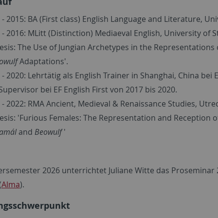
auf
 - 2015: BA (First class) English Language and Literature, Un
 - 2016: MLitt (Distinction) Mediaeval English, University of 
esis: The Use of Jungian Archetypes in the Representation
owulf
Adaptations'.
 - 2020: Lehrtätig als English Trainer in Shanghai, China bei E
Supervisor bei EF English First von 2017 bis 2020.
 - 2022: RMA Ancient, Medieval & Renaissance Studies, Utrec
esis: 'Furious Females: The Representation and Reception 
lamál
and
Beowulf
'
semester 2026 unterrichtet Juliane Witte das Proseminar 2
(
Alma
).
ngsschwerpunkt