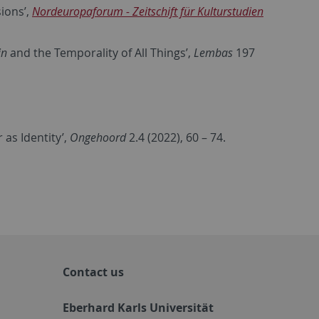
sions’,
Nordeuropaforum - Zeitschift für Kulturstudien
in
and the Temporality of All Things’,
Lembas
197
 as Identity’,
Ongehoord
2.4 (2022), 60 – 74.
Contact us
Eberhard Karls Universität