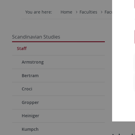
You are here:
Home
Faculties
Faculty of Hum
Julian
Scandinavian Studies
Staff
Mail
Armstrong
Zimmer
Bertram
Sprechs
Croci
Feriens
Gropper
Telefo
Heiniger
Kumpch