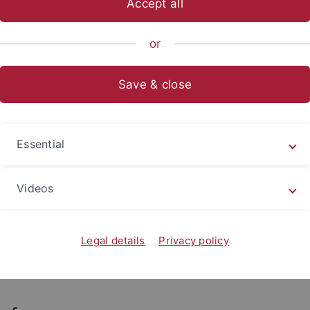
Accept all
anities
...
Englisches Seminar
Sections
Scandinavian St
or
e Witte, M.A.
Save & close
juliane.witte
@uni-t
543
Essential
tunde
Montag, 10 - 12 Uhr
Videos
Mittwoch, 10 - 12 Uh
prechstunde
nach Vereinbarung
Legal details
Privacy policy
nnummer
07071 29/78522