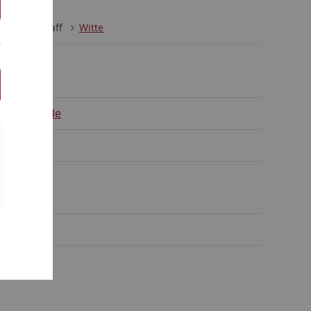
udies
Staff
Witte
uebingen.de
r