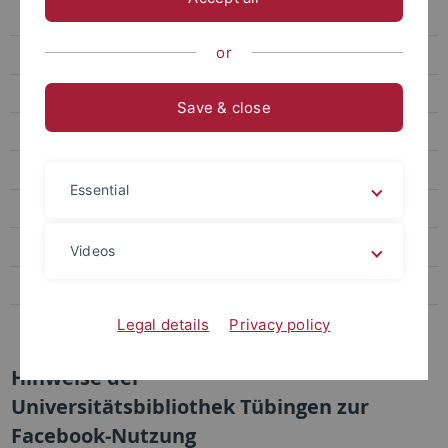
YouTube-Hinweise
or
LinkedIn-Hinweise
Facebook-Hinweise
Save & close
Facebook-Nutzungskonzept
Facebook-Datenschutzerklärung
Essential
Facebook-Folgenabschätzung
Facebook-Netiquette
Videos
Facebook-Disclaimer
Datenschutzerklärung
Legal details
Privacy policy
Hinweise der
Universitätsbibliothek Tübingen zur
Facebook-Nutzung