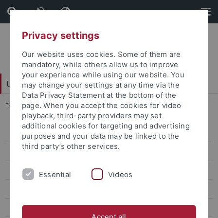
Skip
Skip
to
to
content
footer
Privacy settings
Our website uses cookies. Some of them are
mandatory, while others allow us to improve
your experience while using our website. You
Universitätsbibliothek
may change your settings at any time via the
Data Privacy Statement at the bottom of the
You are here:
Startseite
...
Facebook-Hinweise
page. When you accept the cookies for video
playback, third-party providers may set
additional cookies for targeting and advertising
Hausordnung
purposes and your data may be linked to the
third party’s other services.
Rahmenbenutzungsordnung
Benutzungsordnung
Essential
Videos
Impressum
Instagram-Hinweise
Accept all