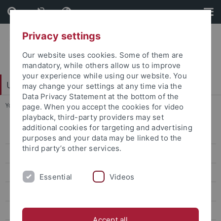
Skip
Skip
to
to
content
footer
Privacy settings
Our website uses cookies. Some of them are
mandatory, while others allow us to improve
your experience while using our website. You
Universitätsbibliothek
may change your settings at any time via the
Data Privacy Statement at the bottom of the
You are here:
Startseite
...
Kataloge
page. When you accept the cookies for video
playback, third-party providers may set
additional cookies for targeting and advertising
Katalog plus
purposes and your data may be linked to the
third party’s other services.
Bestell-Katalog
DigiKat 1851-1960
Essential
Videos
Index Theologicus
Sonderkataloge
Accept all