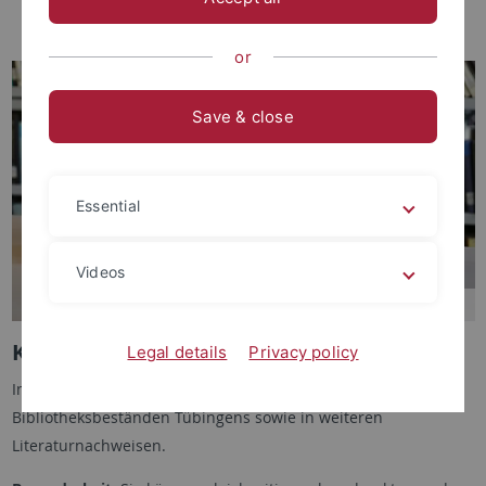
Überregionale Kataloge
or
Save & close
Essential
Videos
Katalog plus
Legal details
Privacy policy
Im
Katalog
plus
suchen Sie parallel in den wissenschaftlichen
Bibliotheksbeständen Tübingens sowie in weiteren
Literaturnachweisen.