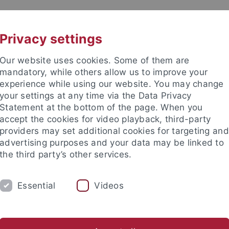
UNI A-Z
KONTAKT
Privacy settings
Our website uses cookies. Some of them are
mandatory, while others allow us to improve your
experience while using our website. You may change
your settings at any time via the Data Privacy
Statement at the bottom of the page. When you
accept the cookies for video playback, third-party
providers may set additional cookies for targeting and
advertising purposes and your data may be linked to
the third party’s other services.
EITEN
FORSCHEN & PUBLIZIEREN
ÜBE
Essential
Videos
bliotheksbestand
Rechtsgrundlagen
Geschichte
Verans
rsitätsbibliothek
Über uns
Ausbildung