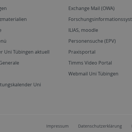
gen
Exchange Mail (OWA)
zmaterialien
Forschungsinformationssyst
e
ILIAS, moodle
enü
Personensuche (EPV)
r Uni Tübingen aktuell
Praxisportal
Generale
Timms Video Portal
Webmail Uni Tübingen
ltungskalender Uni
Impressum
Datenschutzerklärung