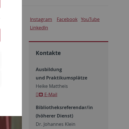
Instagram
Facebook
YouTube
LinkedIn
Kontakte
Ausbildung
und Praktikumsplätze
Heike Mattheis
E-Mail
Bibliotheksreferendar/in
(höherer Dienst)
Dr. Johannes Klein