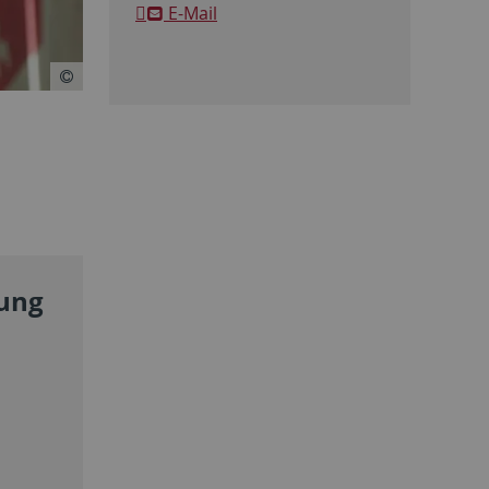
E-Mail
tung