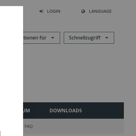
SEARCH
LOGIN
LANGUAGE
Informationen für
Schnellzugriff
MUSEUM
DOWNLOADS
isation
FAQ