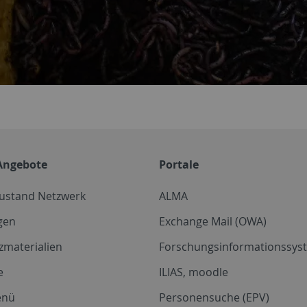
Angebote
Portale
zustand Netzwerk
ALMA
gen
Exchange Mail (OWA)
zmaterialien
Forschungsinformationssyst
e
ILIAS, moodle
enü
Personensuche (EPV)