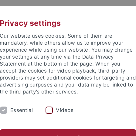
UNI A-Z
KONTAKT
Privacy settings
Our website uses cookies. Some of them are
mandatory, while others allow us to improve your
experience while using our website. You may change
your settings at any time via the Data Privacy
Statement at the bottom of the page. When you
accept the cookies for video playback, third-party
providers may set additional cookies for targeting and
advertising purposes and your data may be linked to
the third party’s other services.
Essential
Videos
SCHUNG
STUDIUM
BIBLIOTHEK
nal
Promotion
Studentische Projekte
Beratung & Organ