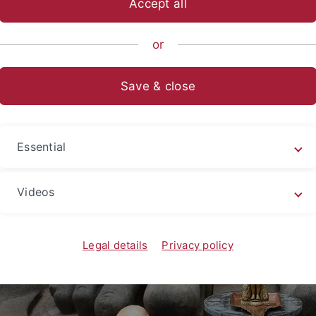
Accept all
ische Fakultät
Fachbereiche
Asien-Orient-Wissenschaften
or
ntische Projekte
Save & close
en Studierende der Ethnologie an der Universität Tübingen i
Essential
Mobilitätssemester
Videos
Legal details
Privacy policy