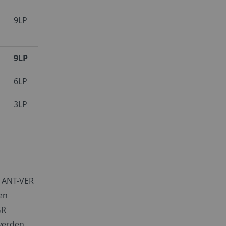
9LP
9LP
6LP
3LP
e ANT-VER
nen
GR
werden