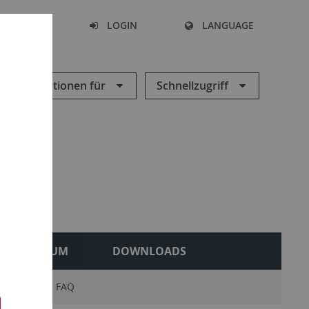
SEARCH
LOGIN
LANGUAGE
Informationen für
Schnellzugriff
MUSEUM
DOWNLOADS
isation
FAQ