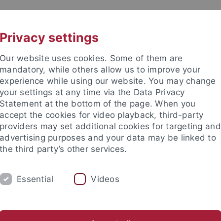
UNI A-Z
KONTAKT
Privacy settings
Our website uses cookies. Some of them are
mandatory, while others allow us to improve your
experience while using our website. You may change
your settings at any time via the Data Privacy
Statement at the bottom of the page. When you
accept the cookies for video playback, third-party
providers may set additional cookies for targeting and
advertising purposes and your data may be linked to
the third party’s other services.
Essential
Videos
SCHUNG
STUDIUM
BIBLIOTHEK
nal
Promotion
Studentische Projekte
Beratung & Organ