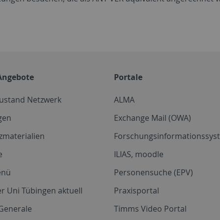
Angebote
Portale
zustand Netzwerk
ALMA
gen
Exchange Mail (OWA)
zmaterialien
Forschungsinformationssyst
e
ILIAS, moodle
enü
Personensuche (EPV)
r Uni Tübingen aktuell
Praxisportal
Generale
Timms Video Portal