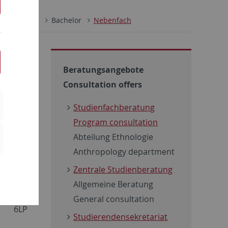
Studium
Bachelor
Nebenfach
Beratungsangebote
Consultation offers
Studienfachberatung
LP*
Program consultation
18LP
Abteilung Ethnologie
Anthropology department
6LP
Zentrale Studienberatung
Allgemeine Beratung
General consultation
6LP
Studierendensekretariat