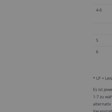
4-6
5
6
* LP = Le
Es ist je
1-7 zu wäh
alternati
Veranstal