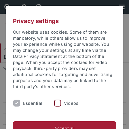
Skip
Skip
to
to
content
footer
Privacy settings
Our website uses cookies. Some of them are
mandatory, while others allow us to improve
your experience while using our website. You
Philosophische Fakultät
may change your settings at any time via the
Ethnologie
Data Privacy Statement at the bottom of the
page. When you accept the cookies for video
playback, third-party providers may set
You are here:
Startseite
...
Einführung
additional cookies for targeting and advertising
purposes and your data may be linked to the
Einführung
third party’s other services.
Orientierungshilfe für Studienanfänger/innen
Essential
Videos
Hauptfach
Nebenfach
Accept all