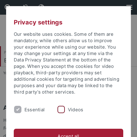
Skip
Skip
to
to
content
footer
Privacy settings
Our website uses cookies. Some of them are
mandatory, while others allow us to improve
your experience while using our website. You
Philosophische Fakultät
may change your settings at any time via the
Ethnologie
Data Privacy Statement at the bottom of the
page. When you accept the cookies for video
playback, third-party providers may set
You are here:
Startseite
...
Abgeschlossene Forschung
additional cookies for targeting and advertising
purposes and your data may be linked to the
Lehrstuhl Prof. Dr. Gabriele Alex
third party’s other services.
Abgeschlossene Forschung
Essential
Videos
Hier finden Sie eine Übersicht der abgeschlossenen
Forschungen, die über die Abteilung für Ethnologie
durchgeführt wurden.
Accept all