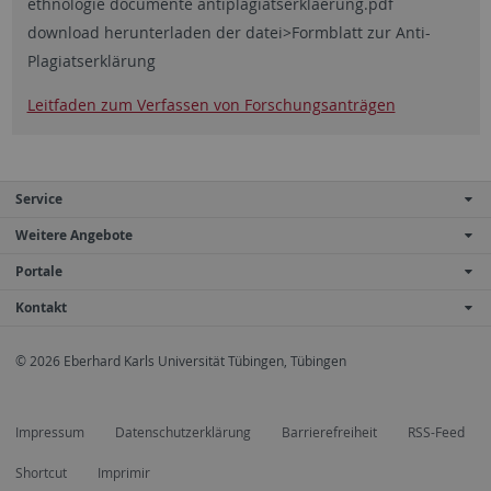
ethnologie documente antiplagiatserklaerung.pdf
download herunterladen der datei>Formblatt zur Anti-
Plagiatserklärung
Leitfaden zum Verfassen von Forschungsanträgen
Service
Weitere Angebote
Portale
Kontakt
© 2026 Eberhard Karls Universität Tübingen, Tübingen
Impressum
Datenschutzerklärung
Barrierefreiheit
RSS-Feed
Shortcut
Imprimir