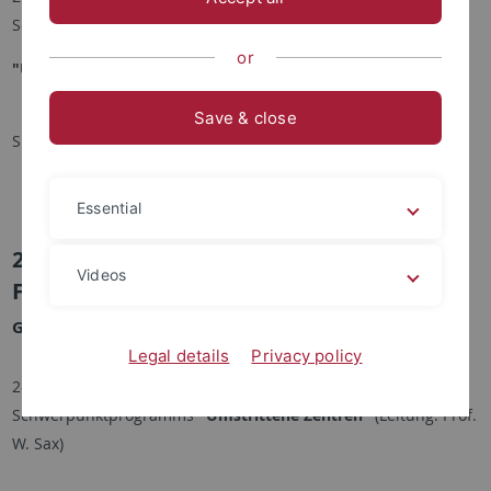
Schwerpunktprogramms
or
"Umstrittene Zentren"
(Leitung: Prof. W. Sax)
Save & close
Siehe
Kurzbericht
Essential
2001 - 2003 Deutsche
Videos
Forschungsgemeinschaft
Gesamtvolumen: ca. 140.000,- €
Legal details
Privacy policy
2-jährige Sachmittelbeihilfe im Rahmen des DFG-
Schwerpunktprogramms
"Umstrittene Zentren"
(Leitung: Prof.
W. Sax)