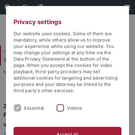
Skip
Skip
to
to
content
footer
Privacy settings
Our website uses cookies. Some of them are
mandatory, while others allow us to improve
your experience while using our website. You
Philosophische Fakultät
may change your settings at any time via the
Ethnologie
Data Privacy Statement at the bottom of the
page. When you accept the cookies for video
playback, third-party providers may set
You are here:
Startseite
...
Umstrittene Zentren (Indien)
additional cookies for targeting and advertising
purposes and your data may be linked to the
Lehrstuhl Prof. Dr. Gabriele Alex
third party’s other services.
2003 - 2005 Deutsche
Essential
Videos
Forschungsgemeinschaft
Gesamtvolumen: ca. 133.000,- €
2-jährige Sachmittelbeihilfe im Rahmen des DFG-
Accept all