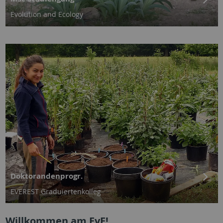
Evolution and Ecology
Doktorandenprogr.
EVEREST Graduiertenkolleg
Willkommen am EvE!