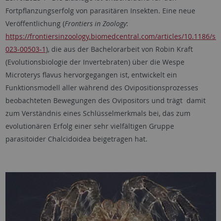
Fortpflanzungserfolg von parasitären Insekten. Eine neue
Veröffentlichung (
Frontiers in Zoology
:
https://frontiersinzoology.biomedcentral.com/articles/10.1186/s1
023-00503-1
), die aus der Bachelorarbeit von Robin Kraft
(Evolutionsbiologie der Invertebraten) über die Wespe
Microterys flavus hervorgegangen ist, entwickelt ein
Funktionsmodell aller während des Ovipositionsprozesses
beobachteten Bewegungen des Ovipositors und trägt damit
zum Verständnis eines Schlüsselmerkmals bei, das zum
evolutionären Erfolg einer sehr vielfältigen Gruppe
parasitoider Chalcidoidea beigetragen hat.