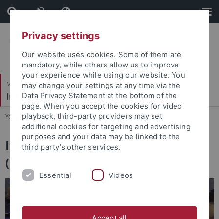
Skip
Skip
to
to
content
footer
Privacy settings
Our website uses cookies. Some of them are
mandatory, while others allow us to improve
your experience while using our website. You
Mathematisch-Naturwissenschaftliche Fakultät
may change your settings at any time via the
Institut für Evolution und Ökologie
Data Privacy Statement at the bottom of the
page. When you accept the cookies for video
playback, third-party providers may set
You are here:
Startseite
...
Evolution und Ökologie
additional cookies for targeting and advertising
purposes and your data may be linked to the
Institut für Evolution und Ökologie
third party’s other services.
(EvE)
Essential
Videos
Accept all